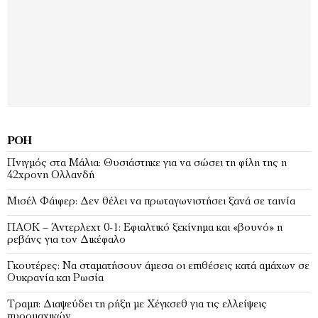
ΡΟΉ
Πνιγμός στα Μάλια: Θυσιάστηκε για να σώσει τη φίλη της η
42χρονη Ολλανδή
Μισέλ Φάιφερ: Δεν θέλει να πρωταγωνιστήσει ξανά σε ταινία
ΠΑΟΚ – Άντερλεχτ 0-1: Εφιαλτικό ξεκίνημα και «βουνό» η
ρεβάνς για τον Δικέφαλο
Γκουτέρες: Να σταματήσουν άμεσα οι επιθέσεις κατά αμάχων σε
Ουκρανία και Ρωσία
Τραμπ: Διαψεύδει τη ρήξη με Χέγκσεθ για τις ελλείψεις
πυρομαχικών