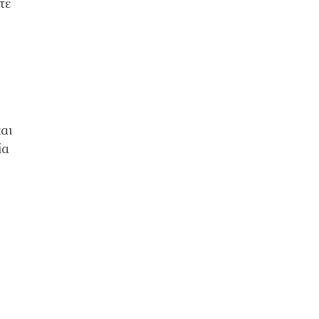
τε
αι
ία