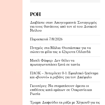
ΡΟΉ
Διαβάστε στην Απογευματινή: Συναγερμός
για τους θανάτους από τον ιό του Δυτικού
Νείλου
Παρασκευή 7/8/2026
Πνιγμός στα Μάλια: Θυσιάστηκε για να
σώσει τη φίλη της η 42χρονη Ολλανδή
Μισέλ Φάιφερ: Δεν θέλει να
πρωταγωνιστήσει ξανά σε ταινία
ΠΑΟΚ – Άντερλεχτ 0-1: Εφιαλτικό ξεκίνημα
και «βουνό» η ρεβάνς για τον Δικέφαλο
Γκουτέρες: Να σταματήσουν άμεσα οι
επιθέσεις κατά αμάχων σε Ουκρανία και
Ρωσία
Τραμπ: Διαψεύδει τη ρήξη με Χέγκσεθ για τις