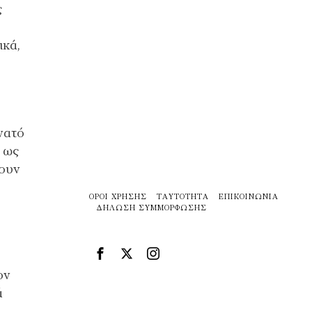
ς
ικά,
υνατό
 ως
νουν
ΌΡΟΙ ΧΡΉΣΗΣ
ΤΑΥΤΌΤΗΤΑ
ΕΠΙΚΟΙΝΩΝΊΑ
ΔΉΛΩΣΗ ΣΥΜΜΌΡΦΩΣΗΣ
ον
ά