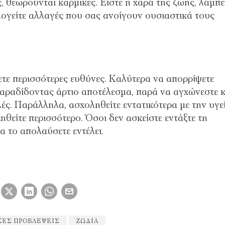
κές, θεωρούνται καρμικές. Είστε η χαρά της ζωής, λάμπε
λογείτε αλλαγές που σας ανοίγουν ουσιαστικά τους
ετε περισσότερες ευθύνες. Καλύτερα να απορρίψετε
παραδίδοντας άρτιο αποτέλεσμα, παρά να αγχώνεστε κ
λές. Παράλληλα, ασχοληθείτε εντατικότερα με την υγε
ηθείτε περισσότερο. Όσοι δεν ασκείστε εντάξτε τη
α το απολαύσετε εντέλει.
ΚΈΣ ΠΡΟΒΛΈΨΕΙΣ
ΖΏΔΙΑ