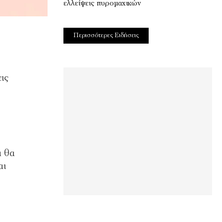
ελλείψεις πυρομαχικών
Περισσότερες Ειδήσεις
ις
α θα
αι