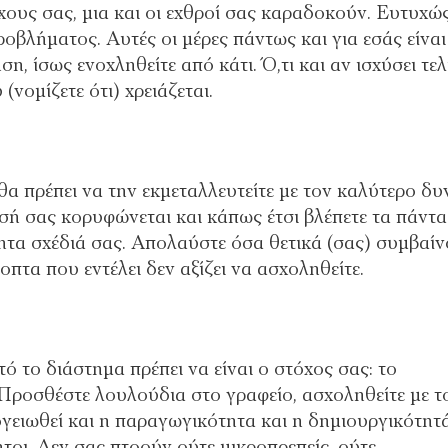
όχους σας, μια και οι εχθροί σας καραδοκούν. Ευτυχώ
ροβλήματος. Αυτές οι μέρες πάντως και για εσάς είναι
ση, ίσως ενοχληθείτε από κάτι. Ό,τι και αν ισχύσει τελ
(νομίζετε ότι) χρειάζεται.
ι θα πρέπει να την εκμεταλλευτείτε με τον καλύτερο δ
ή σας κορυφώνεται και κάπως έτσι βλέπετε τα πάντα
τα σχέδιά σας. Απολαύστε όσα θετικά (σας) συμβαί
πτα που εντέλει δεν αξίζει να ασχοληθείτε.
 το διάστημα πρέπει να είναι ο στόχος σας: το
! Προσθέστε λουλούδια στο γραφείο, ασχοληθείτε με τ
απογειωθεί και η παραγωγικότητα και η δημιουργικότητ
τοι. Δεν σας πτοούν ούτε μικροπρεπείς, ούτε