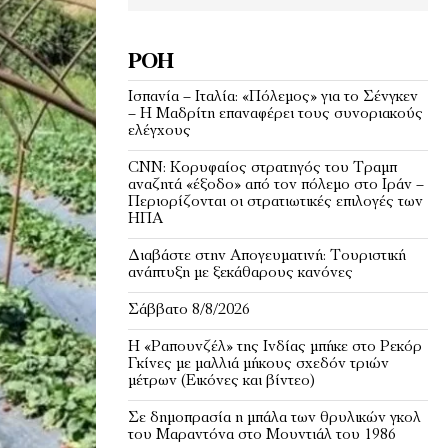
ΡΟΉ
Ισπανία – Ιταλία: «Πόλεμος» για το Σένγκεν
– Η Μαδρίτη επαναφέρει τους συνοριακούς
ελέγχους
CNN: Κορυφαίος στρατηγός του Τραμπ
αναζητά «έξοδο» από τον πόλεμο στο Ιράν –
Περιορίζονται οι στρατιωτικές επιλογές των
ΗΠΑ
Διαβάστε στην Απογευματινή: Τουριστική
ανάπτυξη με ξεκάθαρους κανόνες
Σάββατο 8/8/2026
Η «Ραπουνζέλ» της Ινδίας μπήκε στο Ρεκόρ
Γκίνες με μαλλιά μήκους σχεδόν τριών
μέτρων (Εικόνες και βίντεο)
Σε δημοπρασία η μπάλα των θρυλικών γκολ
του Μαραντόνα στο Μουντιάλ του 1986