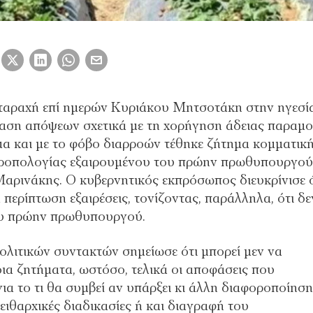
ταραχή επί ημερών Κυριάκου Μητσοτάκη στην ηγεσί
ταση απόψεων σχετικά με τη χορήγηση άδειας παραμ
ίμα και με το φόβο διαρροών τέθηκε ζήτημα κομματικ
 τροπολογίας εξαιρουμένου του πρώην πρωθυπουργού
ρινάκης. Ο κυβερνητικός εκπρόσωπος διευκρίνισε ό
περίπτωση εξαιρέσεις, τονίζοντας, παράλληλα, ότι δε
ου πρώην πρωθυπουργού.
ολιτικών συντακτών σημείωσε ότι μπορεί μεν να
ια ζητήματα, ωστόσο, τελικά οι αποφάσεις που
για το τι θα συμβεί αν υπάρξει κι άλλη διαφοροποίηση
θαρχικές διαδικασίες ή και διαγραφή του