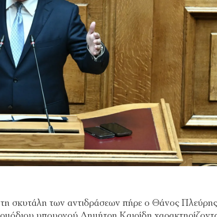
τη σκυτάλη των αντιδράσεων πήρε ο Θάνος Πλεύρης
αρμόδιου υπουργού Δημήτρη Καιρίδη χαρακτηρίζοντ