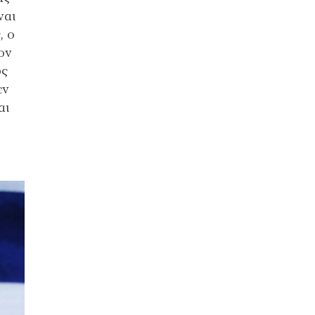
ναι
, ο
ον
υς
εν
αι