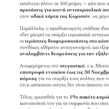
εκτείνεται πλέον σε 360 μοίρες — κάτι που 
προτάσεις για κοινή αντιπυραυλική ασ
στον
οδικό χάρτη της Κομισιόν
, ως μέρ
Παράλληλα, ο πρωθυπουργός στάθηκε ιδια
«δεν μπορεί να υπάρξει ευρωπαϊκή ανταγωνι
οι
τεράστιες διαφοροποιήσεις στο κόσ
συνθήκες αθέμιτου ανταγωνισμού, και εξέ
αναλαμβάνει δεσμεύσεις για την εξάλε
Αναφερόμενος στο
στεγαστικό
, ο κ. Μητσ
επιστροφή ενοικίου έως τις 30 Νοεμβ
πόρους
για να στηρίξει τους πολίτες που 
ότι η απόκτηση στέγης δεν είναι άπιαστο όν
Τέλος, ερωτηθείς για το
19ο πακέτο κυρώ
ικανοποίησή του για τη συμφωνία που επετε