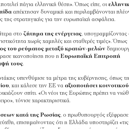
αποτελεί πάγια ελληνική θέση». Όπως είπε, οι
ελληνι
πίδα
απέκτησαν δυναμική και περιλαμβάνονται πλέο
ος της στρατηγικής για την ευρωπαϊκή ασφάλεια.
ίτερα στο
ζήτημα της ενέργειας
, υπογραμμίζοντας 
στικότητα χωρίς χαμηλές και σταθερές τιμές». Όπως ε
τος του ρεύματος μεταξύ κρατών-μελών
δημιουρ
φρασε ικανοποίηση που η
Ευρωπαϊκή Επιτροπή
ιψή τους
.
οτάκης υπενθύμισε τα μέτρα της κυβέρνησης, όπως τ
ρίου
, και κάλεσε την ΕΕ να
αξιοποιήσει κοινοτικού
νοικιάζουν σπίτι. «Οι νέοι της Ευρώπης πρέπει να νιώ
ειρο», τόνισε χαρακτηριστικά.
σεων κατά της Ρωσίας
, ο πρωθυπουργός εξέφρασε
ύχθη, επισημαίνοντας ότι η Ελλάδα υποστηρίζει «τις