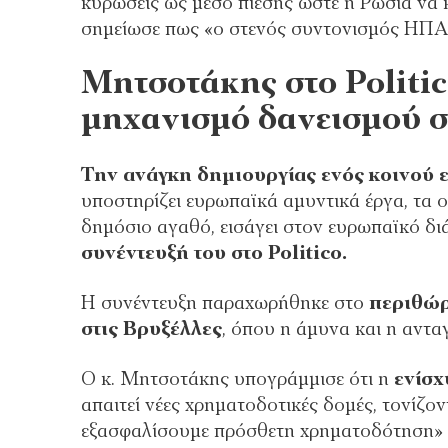
κυρώσεις ως μέσο πίεσης ώστε η Ρωσία να 
σημείωσε πως «ο στενός συντονισμός ΗΠΑ
Μητσοτάκης στο Politi
μηχανισμό δανεισμού 
Την ανάγκη δημιουργίας ενός κοινού
υποστηρίζει ευρωπαϊκά αμυντικά έργα, τα
δημόσιο αγαθό, εισάγει στον ευρωπαϊκό 
συνέντευξή του στο Politico.
Η συνέντευξη παραχωρήθηκε στο
περιθώρ
στις Βρυξέλλες
, όπου η άμυνα και η αντ
Ο κ. Μητσοτάκης υπογράμμισε ότι η
ενίσχ
απαιτεί νέες χρηματοδοτικές δομές, τονίζο
εξασφαλίσουμε πρόσθετη χρηματοδότηση» κ