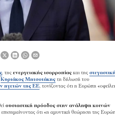
ς
, της
ενεργειακής ισορροπίας
και της
στεγαστικ
ς
Κυριάκος Μητσοτάκης
τη δήλωσή του
ν ηγετών της ΕΕ
, τονίζοντας ότι η Ευρώπη «οφείλε
θεί
ουσιαστική πρόοδος στην ανάληψη κοινών
, επισημαίνοντας ότι «η αμυντική θεώρηση της Ευρώ