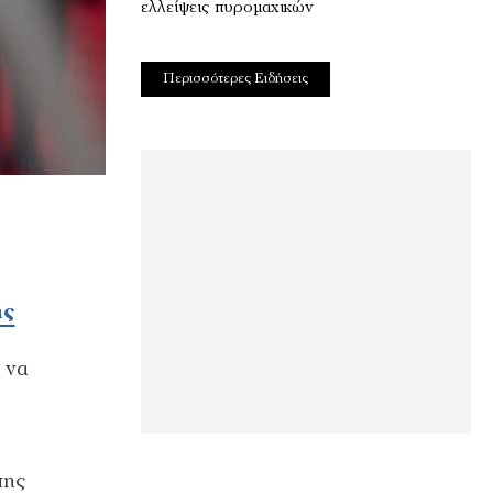
ελλείψεις πυρομαχικών
Περισσότερες Ειδήσεις
ής
ι να
πης