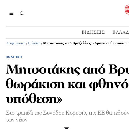
ΕΙΔΉΣΕΙΣ
ΕΛΛΆ
Απογευματινή
/
Πολιτική
/
Μητσοτάκης από Βρυξέλλες: «Αμυντική θωράκιση κ
ΠΟΛΙΤΙΚΉ
Μητσοτάκης από Βρυ
θωράκιση και φθηνό 
υπόθεση»
Στο τραπέζι της Συνόδου Κορυφής της ΕΕ θα τεθούν 
των νέων