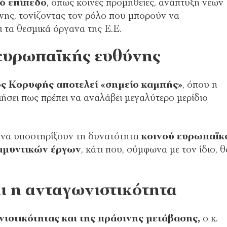
ό επίπεδο
, όπως κοινές προμήθειες, ανάπτυξη νέων
νης, τονίζοντας τον ρόλο που μπορούν να
 τα θεσμικά όργανα της Ε.Ε.
ευρωπαϊκής ευθύνης
ς Κορυφής αποτελεί «σημείο καμπής»
, όπου η
σει πως πρέπει να αναλάβει μεγαλύτερο μερίδιο
υ να υποστηρίξουν τη δυνατότητα
κοινού ευρωπαϊκ
αμυντικών έργων
, κάτι που, σύμφωνα με τον ίδιο, θ
ι η ανταγωνιστικότητα
ιστικότητας και της πράσινης μετάβασης,
ο κ.