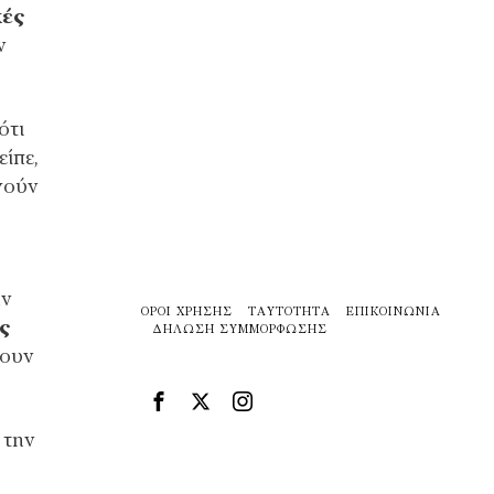
κές
ν
ότι
ίπε,
γούν
ην
ΌΡΟΙ ΧΡΉΣΗΣ
ΤΑΥΤΌΤΗΤΑ
ΕΠΙΚΟΙΝΩΝΊΑ
ς
ΔΉΛΩΣΗ ΣΥΜΜΌΡΦΩΣΗΣ
θουν
 την