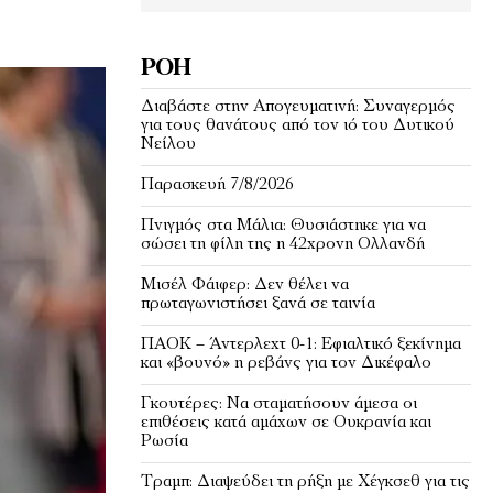
ΡΟΉ
Διαβάστε στην Απογευματινή: Συναγερμός
για τους θανάτους από τον ιό του Δυτικού
Νείλου
Παρασκευή 7/8/2026
Πνιγμός στα Μάλια: Θυσιάστηκε για να
σώσει τη φίλη της η 42χρονη Ολλανδή
Μισέλ Φάιφερ: Δεν θέλει να
πρωταγωνιστήσει ξανά σε ταινία
ΠΑΟΚ – Άντερλεχτ 0-1: Εφιαλτικό ξεκίνημα
και «βουνό» η ρεβάνς για τον Δικέφαλο
Γκουτέρες: Να σταματήσουν άμεσα οι
επιθέσεις κατά αμάχων σε Ουκρανία και
Ρωσία
Τραμπ: Διαψεύδει τη ρήξη με Χέγκσεθ για τις