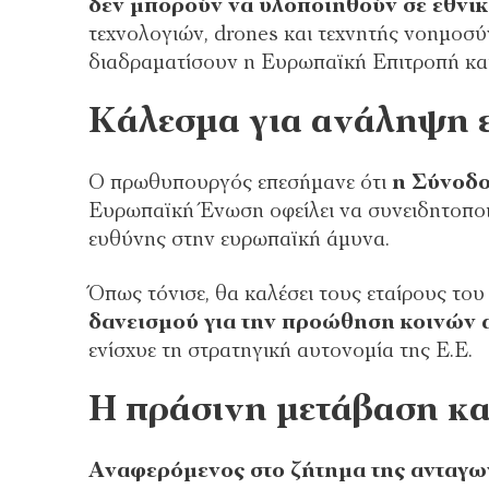
δεν μπορούν να υλοποιηθούν σε εθνικ
τεχνολογιών, drones και τεχνητής νοημοσύ
διαδραματίσουν η Ευρωπαϊκή Επιτροπή και
Κάλεσμα για ανάληψη 
Ο πρωθυπουργός επεσήμανε ότι
η Σύνοδο
Ευρωπαϊκή Ένωση οφείλει να συνειδητοποιή
ευθύνης στην ευρωπαϊκή άμυνα.
Όπως τόνισε, θα καλέσει τους εταίρους το
δανεισμού για την προώθηση κοινών 
ενίσχυε τη στρατηγική αυτονομία της Ε.Ε.
Η πράσινη μετάβαση κα
Αναφερόμενος στο ζήτημα της ανταγων