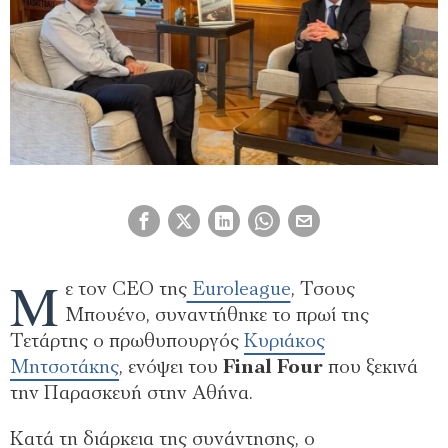
Μ
ε τον CEO της
Euroleague
, Τσους
Μπουένο, συναντήθηκε το πρωί της
Τετάρτης ο πρωθυπουργός
Κυριάκος
Μητσοτάκης
, ενόψει του
Final Four
που ξεκινά
την Παρασκευή στην Αθήνα.
Κατά τη διάρκεια της συνάντησης, ο