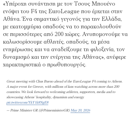
«Υπέροχη συνάντηση με τον Τσους Μπουένο
ενόψει του F4 της EuroLeague που έρχεται στην
Αθήνα. Ένα σημαντικό γεγονός για την Ελλάδα,
με εκατομμύρια οπαδούς να το παρακολουθούν
σε περισσότερες από 200 χώρες. Ανυπομονούμε να
καλωσορίσουμε αθλητές, οπαδούς, τα μέσα
ενημέρωσης και να αναδείξουμε τη φιλοξενία, τον
δυναμισμό και την ενέργεια της Αθήνας», ανέφερε
χαρακτηριστικά ο πρωθυπουργός.
Great meeting with Chus Bueno ahead of the EuroLeague F4 coming to Athens.
A major event for Greece, with millions of fans watching across more than 200
countries. We look forward to welcoming athletes, supporters, media and to
showcasing Athens’ hospitality, dynamism and energy.
pic.twitter.com/YkY1k8NgE8
— Prime Minister GR (@PrimeministerGR)
May 20, 2026