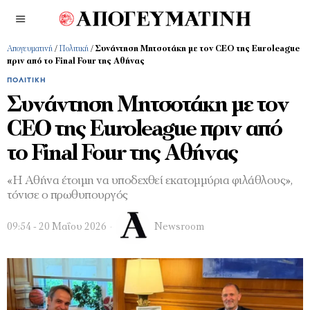
Απογευματινή
/
Πολιτική
/
Συνάντηση Μητσοτάκη με τον CEO της Euroleague
πριν από το Final Four της Αθήνας
ΠΟΛΙΤΙΚΉ
Συνάντηση Μητσοτάκη με τον
CEO της Euroleague πριν από
το Final Four της Αθήνας
«Η Αθήνα έτοιμη να υποδεχθεί εκατομμύρια φιλάθλους»,
τόνισε ο πρωθυπουργός
09:54 - 20 Μαΐου 2026
Newsroom