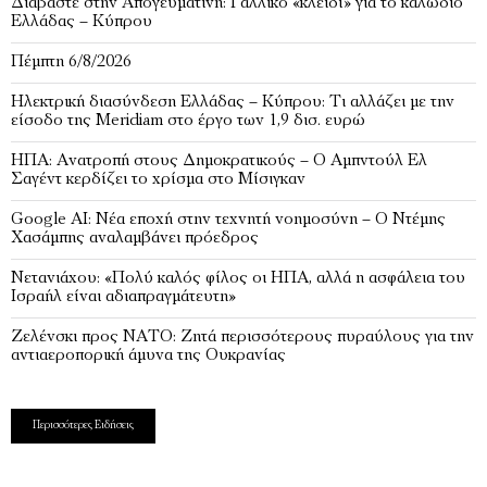
Διαβάστε στην Απογευματινή: Γαλλικό «κλειδί» για το καλώδιο
Ελλάδας – Κύπρου
Πέμπτη 6/8/2026
Ηλεκτρική διασύνδεση Ελλάδας – Κύπρου: Τι αλλάζει με την
είσοδο της Meridiam στο έργο των 1,9 δισ. ευρώ
ΗΠΑ: Ανατροπή στους Δημοκρατικούς – Ο Αμπντούλ Ελ
Σαγέντ κερδίζει το χρίσμα στο Μίσιγκαν
Google AI: Νέα εποχή στην τεχνητή νοημοσύνη – Ο Ντέμης
Χασάμπης αναλαμβάνει πρόεδρος
Νετανιάχου: «Πολύ καλός φίλος οι ΗΠΑ, αλλά η ασφάλεια του
Ισραήλ είναι αδιαπραγμάτευτη»
Ζελένσκι προς ΝΑΤΟ: Ζητά περισσότερους πυραύλους για την
αντιαεροπορική άμυνα της Ουκρανίας
Περισσότερες Ειδήσεις