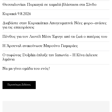
Θεσσαλονίκη: Πυρκαγιά σε χαμηλή βλάστηση στη Σίνδο
Κυριακή 9.8.2026
Διαβάστε στην Κυριακάτικη Απογευματινή: Νέες φορο–ανάσες
για τις επιχειρήσεις
Πένθος για τον Λιονέλ Μέσι: Έφυγε από τη ζωή ο πατέρας του
Η Άρσεναλ ανακοίνωσε Μπρούνο Γκιμαράες
Ο τυφώνας Dolphin έπληξε την Ιαπωνία – H Κίνα έκλεισε
λιμάνια
Να μη γίνει ομάδα του ενός!
Περισσότερες Ειδήσεις