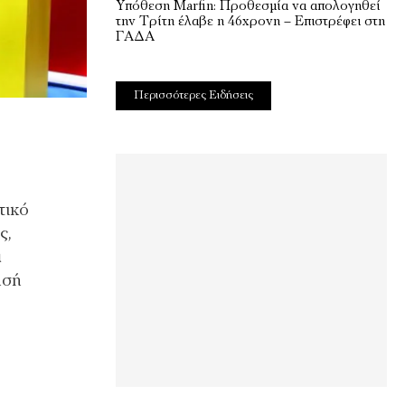
Υπόθεση Marfin: Προθεσμία να απολογηθεί
την Τρίτη έλαβε η 46χρονη – Επιστρέφει στη
ΓΑΔΑ
Περισσότερες Ειδήσεις
τικό
ς,
ι
ησή