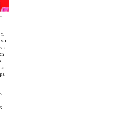
ου
ς,
 να
ινε
κη
ρα
ισε
με
ων
ς