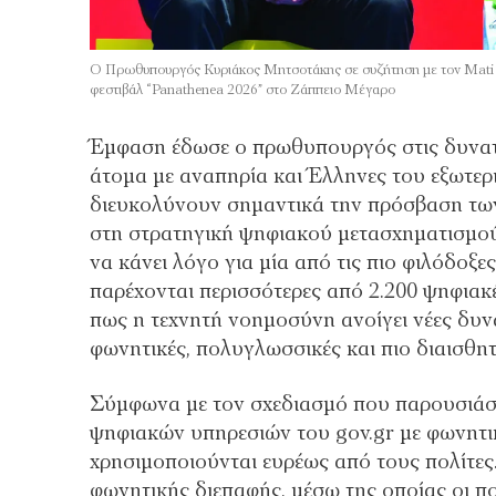
Ο Πρωθυπουργός Κυριάκος Μητσοτάκης σε συζήτηση με τον Mati Sta
φεστιβάλ “Panathenea 2026” στο Ζάππειο Μέγαρο
Έμφαση έδωσε ο πρωθυπουργός στις δυνατό
άτομα με αναπηρία και Έλληνες του εξωτερι
διευκολύνουν σημαντικά την πρόσβαση των π
στη στρατηγική ψηφιακού μετασχηματισμο
να κάνει λόγο για μία από τις πιο φιλόδοξ
παρέχονται περισσότερες από 2.200 ψηφιακ
πως η τεχνητή νοημοσύνη ανοίγει νέες δυν
φωνητικές, πολυγλωσσικές και πιο διαισθητι
Σύμφωνα με τον σχεδιασμό που παρουσιάστ
ψηφιακών υπηρεσιών του gov.gr με φωνητικ
χρησιμοποιούνται ευρέως από τους πολίτες
φωνητικής διεπαφής, μέσω της οποίας οι π