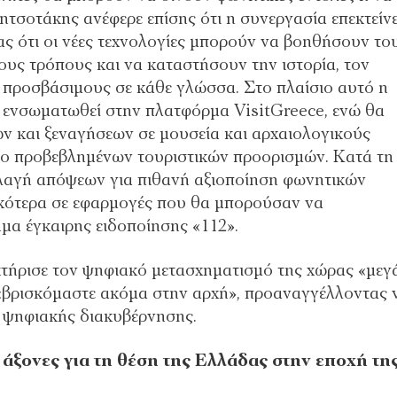
σοτάκης ανέφερε επίσης ότι η συνεργασία επεκτείνε
ας ότι οι νέες τεχνολογίες μπορούν να βοηθήσουν το
ους τρόπους και να καταστήσουν την ιστορία, τον
 προσβάσιμους σε κάθε γλώσσα. Στο πλαίσιο αυτό η
α ενσωματωθεί στην πλατφόρμα VisitGreece, ενώ θα
ών και ξεναγήσεων σε μουσεία και αρχαιολογικούς
ερο προβεβλημένων τουριστικών προορισμών. Κατά τη
λλαγή απόψεων για πιθανή αξιοποίηση φωνητικών
ικότερα σε εφαρμογές που θα μπορούσαν να
α έγκαιρης ειδοποίησης «112».
τήρισε τον ψηφιακό μετασχηματισμό της χώρας «μεγ
ι «βρισκόμαστε ακόμα στην αρχή», προαναγγέλλοντας 
ς ψηφιακής διακυβέρνησης.
 άξονες για τη θέση της Ελλάδας στην εποχή τη