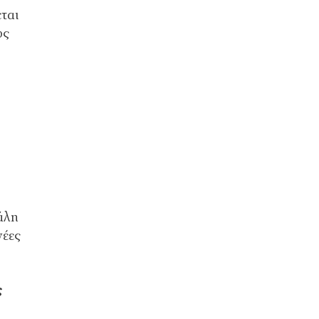
ται
υς
άλη
νέες
ς