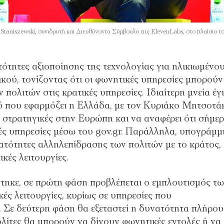
niszewski, συνιδρυτή και Διευθύνοντα Σύμβουλο της ElevenLabs, στο πλαίσιο τ
τητες αξιοποίησης της τεχνολογίας για ηλικιωμένου
κού, τονίζοντας ότι οι φωνητικές υπηρεσίες μπορούν
ολιτών στις κρατικές υπηρεσίες. Ιδιαίτερη μνεία έγ
ύ που εφαρμόζει η Ελλάδα, με τον Κυριάκο Μητσοτά
ες στρατηγικές στην Ευρώπη και να αναφέρει ότι σήμε
ές υπηρεσίες μέσω του gov.gr. Παράλληλα, υπογράμμ
ατότητες αλληλεπίδρασης των πολιτών με το κράτος, 
κές λειτουργίες.
ηκε, σε πρώτη φάση προβλέπεται ο εμπλουτισμός τ
ές λειτουργίες, κυρίως σε υπηρεσίες που
. Σε δεύτερη φάση θα εξεταστεί η δυνατότητα πλήρου
ολίτες θα μπορούν να δίνουν φωνητικές εντολές ή να