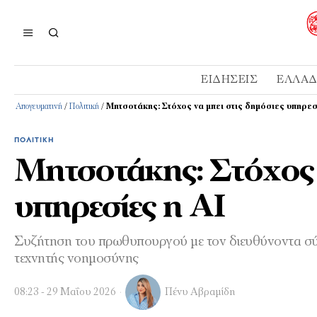
ΕΙΔΉΣΕΙΣ
ΕΛΛΆ
Απογευματινή
/
Πολιτική
/
Μητσοτάκης: Στόχος να μπει στις δημόσιες υπηρεσ
ΠΟΛΙΤΙΚΉ
Μητσοτάκης: Στόχος 
υπηρεσίες η ΑΙ
Συζήτηση του πρωθυπουργού με τον διευθύνοντα σύμ
τεχνητής νοημοσύνης
08:23 - 29 Μαΐου 2026
Πένυ Αβραμίδη