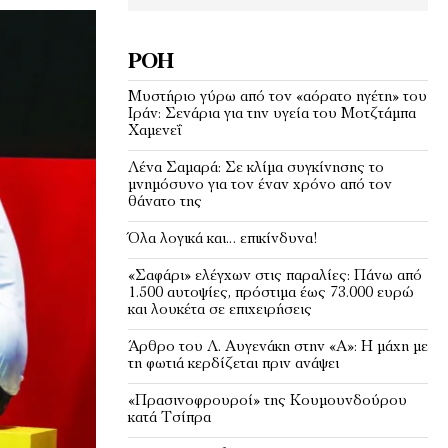
ΡΟΉ
Μυστήριο γύρω από τον «αόρατο ηγέτη» του
Ιράν: Σενάρια για την υγεία του Μοτζτάμπα
Χαμενεΐ
Λένα Σαμαρά: Σε κλίμα συγκίνησης το
μνημόσυνο για τον έναν χρόνο από τον
θάνατο της
Όλα λογικά και… επικίνδυνα!
«Σαφάρι» ελέγχων στις παραλίες: Πάνω από
1.500 αυτοψίες, πρόστιμα έως 73.000 ευρώ
και λουκέτα σε επιχειρήσεις
Άρθρο του Λ. Αυγενάκη στην «Α»: Η μάχη με
τη φωτιά κερδίζεται πριν ανάψει
«Πρασινοφρουροί» της Κουμουνδούρου
κατά Τσίπρα