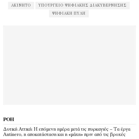
ΑΚΊΝΗΤΟ
ΥΠΟΥΡΓΕΊΟ ΨΗΦΙΑΚΉΣ ΔΙΑΚΥΒΈΡΝΗΣΗΣ
ΨΗΦΙΑΚΉ ΠΎΛΗ
ΡΟΉ
Δυτική Αττική: Η επόμενη ημέρα μετά τις πυρκαγιές – Τα έργα
Antinero, η αποκατάσταση και η «μάχη» πριν από τις βροχές