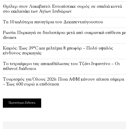
Θρίλερ στον Λυκαβηττό: Εντοπίστηκε σορός σε σπηλιά κοντά
στο εκκλησάκι των Αγίων Ισιδώρων
Τα 10 καλύτερα πανηγύρια του Δεκαπενταύγουστου
Ρωσία: Πυρκαγιά σε διυλιστήριο μετά από ουκρανική επίθεση με
drones
Καιρός: Έως 39°C και μελτέμια 8 μποφόρ – Πολύ υψηλός
κίνδυνος πυρκαγιάς
Το τετραήμερο της αποκαθήλωσης του Τζάνι Ινφαντίνο – Οι
πιθανοί διάδοχοι
Τουρισμός για Όλους 2026: Ποια ΑΦΜ κάνουν αίτηση σήμερα
– Έως 600 ευρώ η επιδότηση
Περισσότερες Ειδήσεις