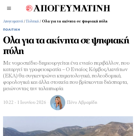
Απογευματινή
/
Πολιτική
/
Ολα για τα ακίνητα σε ψηφιακή πύλη
ΠΟΛΙΤΙΚΉ
Ολα για τα ακίνητα σε ψηφιακή
πύλη
Με νοµοσχέδιο δηµιουργείται ένα ενιαίο περιβάλλον, που
καταργεί τη γραφειοκρατία – Ο Ενιαίος ΚόµβοςΑκινήτων
(ΕΚΑ) θα συγκεντρώνει κτηµατολογικά, πολεοδοµικά,
φορολογικά και άλλα στοιχεία που βρίσκονται διάσπαρτα,
µειώνοντας την ταλαιπωρία
10:22 - 1 Ιουνίου 2026
Πένυ Αβραμίδη