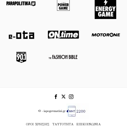
© - iapogevmatini.gr
ΌΡΟΙ ΧΡΉΣΗΣ
ΤΑΥΤΌΤΗΤΑ
ΕΠΙΚΟΙΝΩΝΊΑ