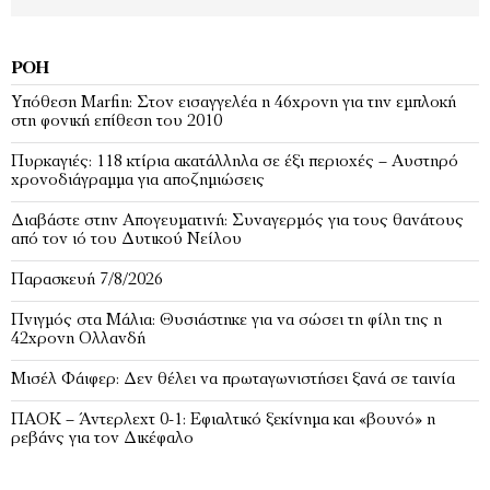
ΡΟΉ
Υπόθεση Marfin: Στον εισαγγελέα η 46χρονη για την εμπλοκή
στη φονική επίθεση του 2010
Πυρκαγιές: 118 κτίρια ακατάλληλα σε έξι περιοχές – Αυστηρό
χρονοδιάγραμμα για αποζημιώσεις
Διαβάστε στην Απογευματινή: Συναγερμός για τους θανάτους
από τον ιό του Δυτικού Νείλου
Παρασκευή 7/8/2026
Πνιγμός στα Μάλια: Θυσιάστηκε για να σώσει τη φίλη της η
42χρονη Ολλανδή
Μισέλ Φάιφερ: Δεν θέλει να πρωταγωνιστήσει ξανά σε ταινία
ΠΑΟΚ – Άντερλεχτ 0-1: Εφιαλτικό ξεκίνημα και «βουνό» η
ρεβάνς για τον Δικέφαλο