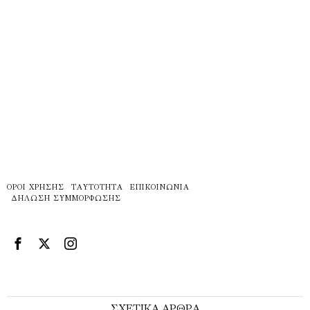
ΌΡΟΙ ΧΡΉΣΗΣ
ΤΑΥΤΌΤΗΤΑ
ΕΠΙΚΟΙΝΩΝΊΑ
ΔΉΛΩΣΗ ΣΥΜΜΌΡΦΩΣΗΣ
ΣΧΕΤΙΚΑ ΑΡΘΡΑ