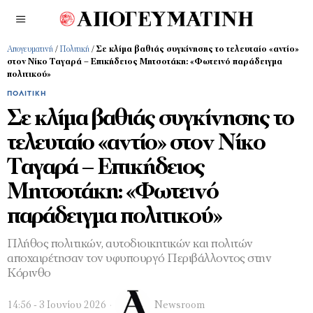
Απογευματινή
/
Πολιτική
/
Σε κλίμα βαθιάς συγκίνησης το τελευταίο «αντίο»
στον Νίκο Ταγαρά – Επικήδειος Μητσοτάκη: «Φωτεινό παράδειγμα
πολιτικού»
ΠΟΛΙΤΙΚΉ
Σε κλίμα βαθιάς συγκίνησης το
τελευταίο «αντίο» στον Νίκο
Ταγαρά – Επικήδειος
Μητσοτάκη: «Φωτεινό
παράδειγμα πολιτικού»
Πλήθος πολιτικών, αυτοδιοικητικών και πολιτών
αποχαιρέτησαν τον υφυπουργό Περιβάλλοντος στην
Κόρινθο
14:56 - 3 Ιουνίου 2026
Newsroom