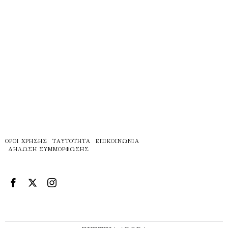
ΌΡΟΙ ΧΡΉΣΗΣ
ΤΑΥΤΌΤΗΤΑ
ΕΠΙΚΟΙΝΩΝΊΑ
ΔΉΛΩΣΗ ΣΥΜΜΌΡΦΩΣΗΣ