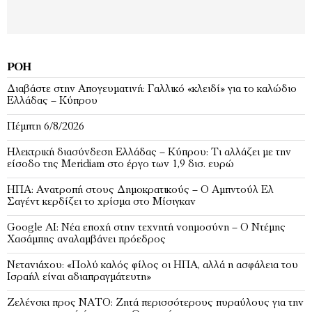
ΡΟΉ
Διαβάστε στην Απογευματινή: Γαλλικό «κλειδί» για το καλώδιο
Ελλάδας – Κύπρου
Πέμπτη 6/8/2026
Ηλεκτρική διασύνδεση Ελλάδας – Κύπρου: Τι αλλάζει με την
είσοδο της Meridiam στο έργο των 1,9 δισ. ευρώ
ΗΠΑ: Ανατροπή στους Δημοκρατικούς – Ο Αμπντούλ Ελ
Σαγέντ κερδίζει το χρίσμα στο Μίσιγκαν
Google AI: Νέα εποχή στην τεχνητή νοημοσύνη – Ο Ντέμης
Χασάμπης αναλαμβάνει πρόεδρος
Νετανιάχου: «Πολύ καλός φίλος οι ΗΠΑ, αλλά η ασφάλεια του
Ισραήλ είναι αδιαπραγμάτευτη»
Ζελένσκι προς ΝΑΤΟ: Ζητά περισσότερους πυραύλους για την