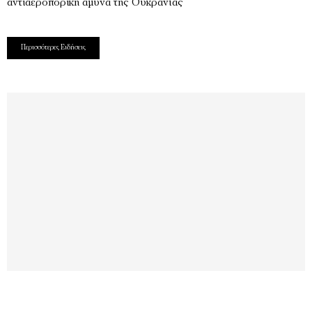
αντιαεροπορική άμυνα της Ουκρανίας
Περισσότερες Ειδήσεις