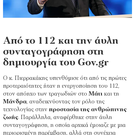
Από το 112 και την άυλη
συνταγογράφηση στη
δημιουργία του Gov.gr
Ο κ. Πιερρακάκης υπενθύμισε ότι από τις πρώτες
προτεραιότητες ήταν η ενεργοποίηση του 112,
στον απόηχο των τραγωδιών στο
Μάτι
και τη
Μάνδρα
, αναδεικνύοντας τον ρόλο της
τεχνολογίας στην
προστασία της ανθρώπινης
ζωής
. Παράλληλα, αναφέρθηκε στην άυλη
συνταγογράφηση, η οποία αρχικά έμοιαζε με μια
περιορισμένη παρέμβαση, αλλά στη συνέχεια