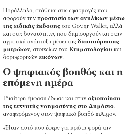
Παράλληλα, στάθηκε στις εφαρμογές που
αφορούν την π
ροστασία των ανηλίκων μέσω
της ειδικής έκδοσης
του Gov.gr Wallet, αλλά
και στις δυνατότητες που δημιουργούνται στην
αγροτική ανάπτυξη μέσω της
διασταύρωσης
μητρώων
, στοιχείων του
Κτηματολογίου
και
δορυφορικών
εικόνων
.
Ο ψηφιακός βοηθός και η
επόμενη ημέρα
Ιδιαίτερη έμφαση έδωσε και στην
αξιοποίηση
της τεχνητής νοημοσύνης στο Δημόσιο
,
αναφερόμενος στον ψηφιακό βοηθό mAigov.
«Ήταν αυτό που έφερε για πρώτη φορά την