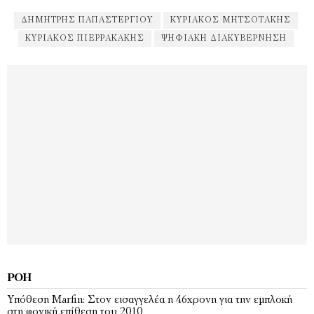
ΔΗΜΉΤΡΗΣ ΠΑΠΑΣΤΕΡΓΊΟΥ
ΚΥΡΙΆΚΟΣ ΜΗΤΣΟΤΆΚΗΣ
ΚΥΡΙΆΚΟΣ ΠΙΕΡΡΑΚΆΚΗΣ
ΨΗΦΙΑΚΉ ΔΙΑΚΥΒΈΡΝΗΣΗ
ΡΟΉ
Υπόθεση Marfin: Στον εισαγγελέα η 46χρονη για την εμπλοκή
στη φονική επίθεση του 2010