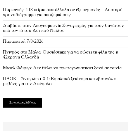
Πυρκαγιές: 118 κτίρια ακατάλληλα σε έξι περιοχές – Αυστηρό
χρονοδιάγραμμα για αποζημιώσεις
Διαβάστε στην Απογευματινή: Συναγερμός για τους θανάτους
από τον ιό του Δυτικού Νείλου
Παρασκευή 7/8/2026
Πνιγμός στα Μάλια: Θυσιάστηκε για να σώσει τη φίλη της η
42χρονη Ολλανδή
Μισέλ Φάιφερ: Δεν θέλει να πρωταγωνιστήσει ξανά σε ταινία
ΠΑΟΚ – Άντερλεχτ 0-1: Εφιαλτικό ξεκίνημα και «βουνό» η
ρεβάνς για τον Δικέφαλο
Περισσότερες Ειδήσεις