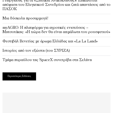
Γεωργιάδης για τα «Σπιτάκια Ανακύκλωσης»: Επικαλείται
απόφαση του Ελεγκτικού Συνεδρίου και ζητά απαντήσεις από το
ΠΑΣΟΚ
Μια δύσκολη προσαρμογή!
myAGRO: Η πλατφόρμα για αγροτικές ενισχύσεις –
Μητσοτάκης: «Η χώρα δεν θα είναι αιχμάλωτη του ρουσφετιού»
Φεστιβάλ Βενετίας με άρωμα Ελλάδας και «La La Land»
Ιστορίες από τον εξώστη (του ΣΥΡΙΖΑ)
Τμήμα πυραύλου της SpaceX συνετρίβη στη Σελήνη
Περισσότερες Ειδήσεις