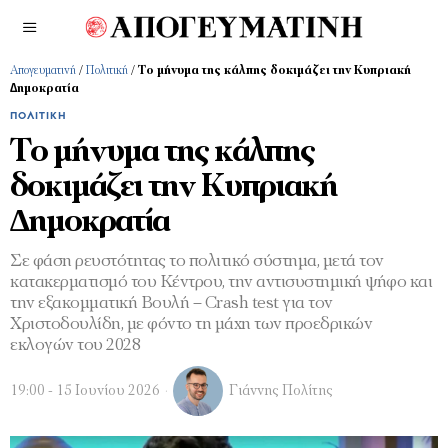
Απογευματινή
/
Πολιτική
/
Το μήνυμα της κάλπης δοκιμάζει την Κυπριακή
∆ημοκρατία
ΠΟΛΙΤΙΚΉ
Το μήνυμα της κάλπης
δοκιμάζει την Κυπριακή
∆ημοκρατία
Σε φάση ρευστότητας το πολιτικό σύστημα, μετά τον
κατακερματισμό του Κέντρου, την αντισυστημική ψήφο και
την εξακομματική Βουλή – Crash test για τον
Χριστοδουλίδη, με φόντο τη μάχη των προεδρικών
εκλογών του 2028
19:00 - 15 Ιουνίου 2026
Γιάννης Πολίτης