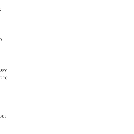
ς
ο
χων
ρες
σει