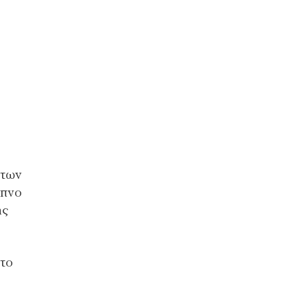
 των
ίπνο
ής
το