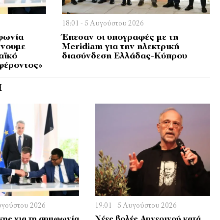
18:01 - 5 Αυγούστου 2026
φωνία
Έπεσαν οι υπογραφές με τη
ώνουμε
Meridiam για την ηλεκτρική
αϊκό
διασύνδεση Ελλάδας-Κύπρου
αφέροντος»
Ή
Αυγούστου 2026
19:01 - 5 Αυγούστου 2026
ης για τη συμφωνία
Νέες βολές Αυγερινού κατά