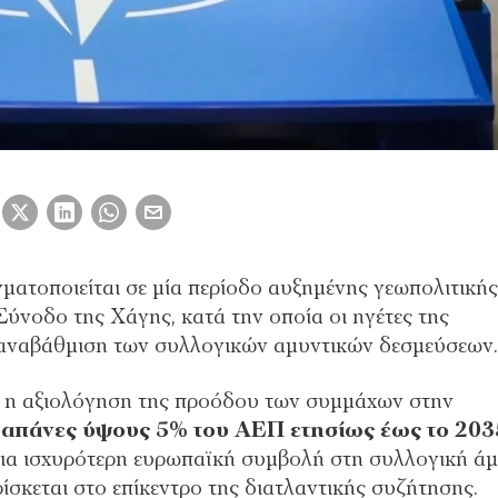
ματοποιείται σε μία περίοδο αυξημένης γεωπολιτική
Σύνοδο της Χάγης, κατά την οποία οι ηγέτες της
αναβάθμιση των συλλογικών αμυντικών δεσμεύσεων.
ι η αξιολόγηση της προόδου των συμμάχων στην
δαπάνες ύψους 5% του ΑΕΠ ετησίως έως το 203
 για ισχυρότερη ευρωπαϊκή συμβολή στη συλλογική ά
ρίσκεται στο επίκεντρο της διατλαντικής συζήτησης.