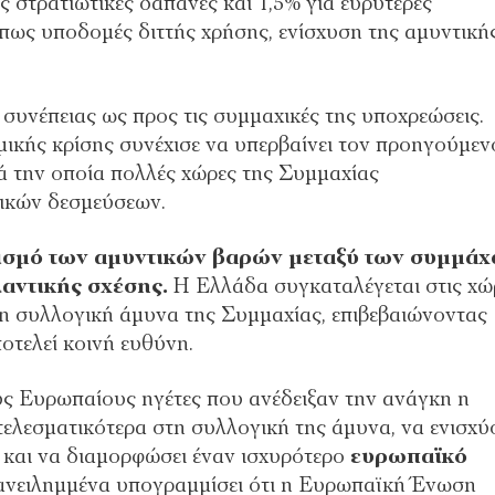
 στρατιωτικές δαπάνες και 1,5% για ευρύτερες
όπως υποδομές διττής χρήσης, ενίσχυση της αμυντική
συνέπειας ως προς τις συμμαχικές της υποχρεώσεις.
μικής κρίσης συνέχισε να υπερβαίνει τον προηγούμεν
ά την οποία πολλές χώρες της Συμμαχίας
ικών δεσμεύσεων.
ερισμό των αμυντικών βαρών μεταξύ των συμμά
λαντικής σχέσης.
Η Ελλάδα συγκαταλέγεται στις χώ
η συλλογική άμυνα της Συμμαχίας, επιβεβαιώνοντας
οτελεί κοινή ευθύνη.
 Ευρωπαίους ηγέτες που ανέδειξαν την ανάγκη η
ελεσματικότερα στη συλλογική της άμυνα, να ενισχύ
 και να διαμορφώσει έναν ισχυρότερο
ευρωπαϊκό
επανειλημμένα υπογραμμίσει ότι η Ευρωπαϊκή Ένωση