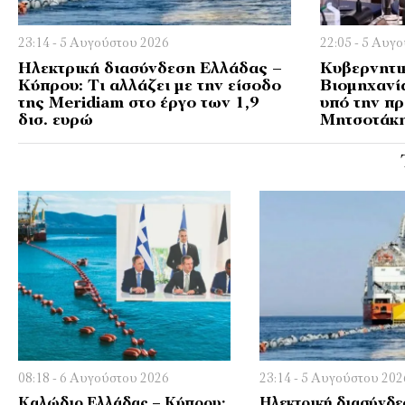
23:14 - 5 Αυγούστου 2026
22:05 - 5 Αυγ
Ηλεκτρική διασύνδεση Ελλάδας –
Κυβερνητι
Κύπρου: Τι αλλάζει με την είσοδο
Βιομηχανί
της Meridiam στο έργο των 1,9
υπό την π
δισ. ευρώ
Μητσοτάκ
08:18 - 6 Αυγούστου 2026
23:14 - 5 Αυγούστου 202
Kαλώδιο Ελλάδας – Κύπρου:
Ηλεκτρική διασύνδε