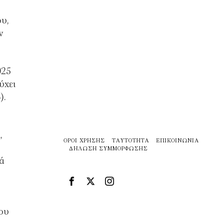
υ,
ν
025
ύχει
).
υ
,
ΌΡΟΙ ΧΡΉΣΗΣ
ΤΑΥΤΌΤΗΤΑ
ΕΠΙΚΟΙΝΩΝΊΑ
ΔΉΛΩΣΗ ΣΥΜΜΌΡΦΩΣΗΣ
ά
ου