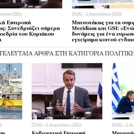
ούστου 2026
20:02 - 5 Αυγούστου 2026
κή Επιτροπή
Μητσοτάκης για τη συμ
ας: Συνεδριάζει σήμερα
Meridiam και GSI: «Εν
ροεδρία του Κυριάκου
δυνάμεις για ένα ευρωπ
η
εγχείρημα κοινού ενδι
ΤΕΛΕΥΤΑΊΑ ΆΡΘΡΑ ΣΤΗ ΚΑΤΗΓΟΡΊΑ ΠΟΛΙΤΙΚ
6
22:05 - 5 Αυγούστου 2026
20:02 - 5 
ση
Κυβερνητική Επιτροπή
Μητσοτάκ