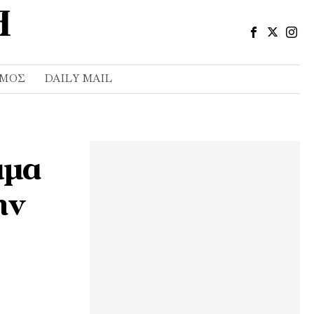
ΣΜΌΣ
DAILY MAIL
μμα
ην