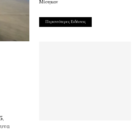
Μίσιγκαν
Περισσότερες Ειδήσεις
ς
5
,
μυνα