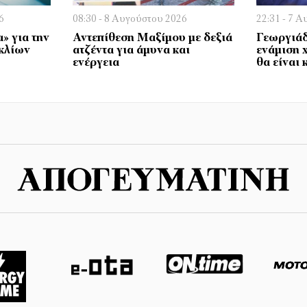
6
08:30 - 8 Αυγούστου 2026
22:31 - 7 
» για την
Αντεπίθεση Μαξίμου με δεξιά
Γεωργιάδ
κλίων
ατζέντα για άμυνα και
ενάμιση 
ενέργεια
θα είναι 