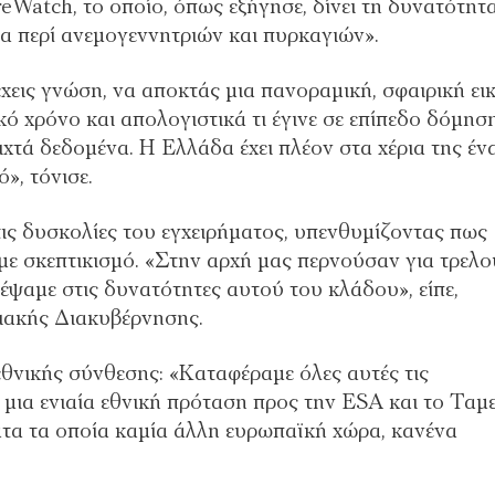
eWatch, το οποίο, όπως εξήγησε, δίνει τη δυνατότητ
α περί ανεμογεννητριών και πυρκαγιών».
έχεις γνώση, να αποκτάς μια πανοραμική, σφαιρική ει
ικό χρόνο και απολογιστικά τι έγινε σε επίπεδο δόμηση
χτά δεδομένα. Η Ελλάδα έχει πλέον στα χέρια της έν
», τόνισε.
ις δυσκολίες του εγχειρήματος, υπενθυμίζοντας πως
με σκεπτικισμό. «Στην αρχή μας περνούσαν για τρελο
έψαμε στις δυνατότητες αυτού του κλάδου», είπε,
ιακής Διακυβέρνησης.
εθνικής σύνθεσης: «Καταφέραμε όλες αυτές τις
 μια ενιαία εθνική πρόταση προς την ESA και το Ταμ
α τα οποία καμία άλλη ευρωπαϊκή χώρα, κανένα