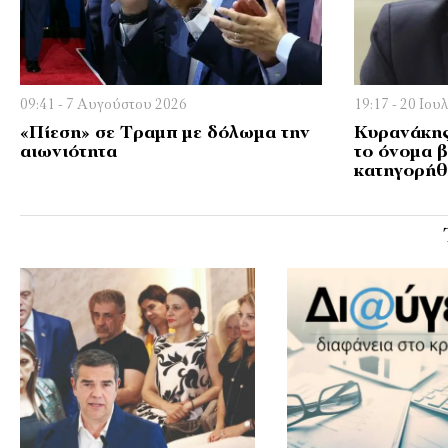
09:41 - 7 Αυγούστου 2026
19:17 - 20 Ιου
«Πίεση» σε Τραμπ με δόλωμα την
Κυρανάκης
αιωνιότητα
το όνοµα 
κατηγορήθ