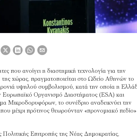
τες που ανοίγει η διαστημική τεχνολογία για την
α της χώρας, πραγματοποιείται στο Ωδείο Αθηνών το
 χρονιά υψηλού συμβολισμού, κατά την οποία η Ελλά
τον Ευρωπαϊκό Οργανισμό Διαστήματος (ESA) και
μα Μικροδορυφόρων, το συνέδριο αναδεικνύει την
α που μέχρι πρότινος θεωρούνταν «προνομιακό πεδίο»
ης Πολιτικής Επιτροπής της Νέας Δημοκρατίας,