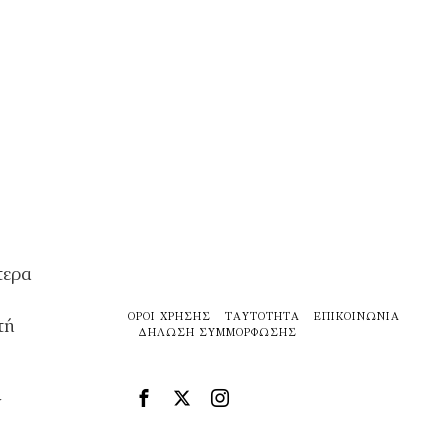
τερα
ΌΡΟΙ ΧΡΉΣΗΣ
ΤΑΥΤΌΤΗΤΑ
ΕΠΙΚΟΙΝΩΝΊΑ
τή
ΔΉΛΩΣΗ ΣΥΜΜΌΡΦΩΣΗΣ
ν