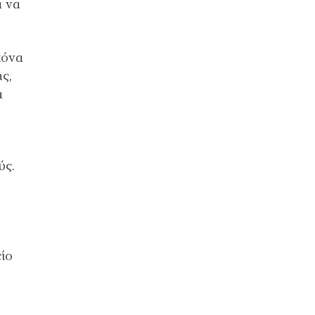
α να
κόνα
ς,
α
ύς.
είο