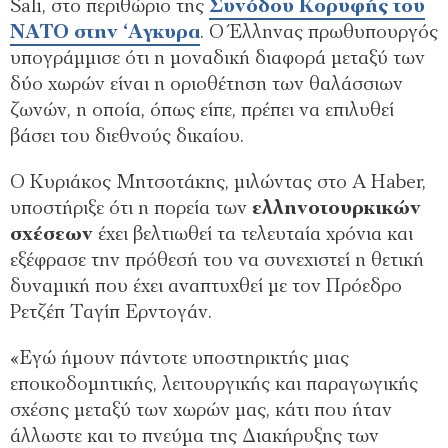
Sali, στο περιθώριο της
Συνόδου Κορυφής του
ΝΑΤΟ στην ‘Αγκυρα
. Ο Έλληνας πρωθυπουργός
υπογράμμισε ότι η μοναδική διαφορά μεταξύ των
δύο χωρών είναι η οριοθέτηση των θαλάσσιων
ζωνών, η οποία, όπως είπε, πρέπει να επιλυθεί
βάσει του διεθνούς δικαίου.
Ο Κυριάκος Μητσοτάκης, μιλώντας στο A Haber,
υποστήριξε ότι η πορεία των
ελληνοτουρκικών
σχέσεων
έχει βελτιωθεί τα τελευταία χρόνια και
εξέφρασε την πρόθεσή του να συνεχιστεί η θετική
δυναμική που έχει αναπτυχθεί με τον Πρόεδρο
Ρετζέπ Ταγίπ Ερντογάν.
«Εγώ ήμουν πάντοτε υποστηρικτής μιας
εποικοδομητικής, λειτουργικής και παραγωγικής
σχέσης μεταξύ των χωρών μας, κάτι που ήταν
άλλωστε και το πνεύμα της Διακήρυξης των