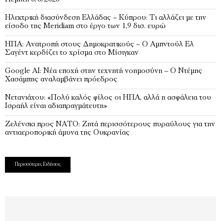
Ηλεκτρική διασύνδεση Ελλάδας – Κύπρου: Τι αλλάζει με την
είσοδο της Meridiam στο έργο των 1,9 δισ. ευρώ
ΗΠΑ: Ανατροπή στους Δημοκρατικούς – Ο Αμπντούλ Ελ
Σαγέντ κερδίζει το χρίσμα στο Μίσιγκαν
Google AI: Νέα εποχή στην τεχνητή νοημοσύνη – Ο Ντέμης
Χασάμπης αναλαμβάνει πρόεδρος
Νετανιάχου: «Πολύ καλός φίλος οι ΗΠΑ, αλλά η ασφάλεια του
Ισραήλ είναι αδιαπραγμάτευτη»
Ζελένσκι προς ΝΑΤΟ: Ζητά περισσότερους πυραύλους για την
αντιαεροπορική άμυνα της Ουκρανίας
Περισσότερες Ειδήσεις