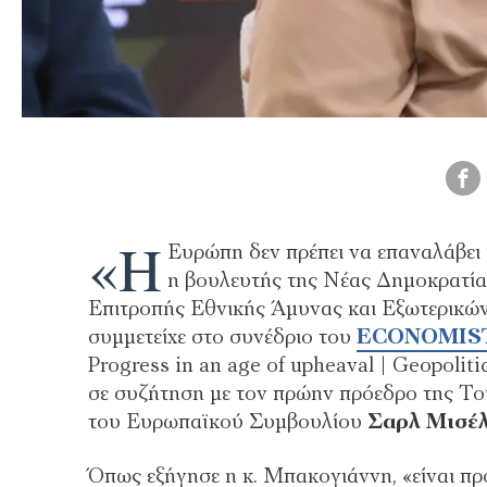
«Η
Ευρώπη δεν πρέπει να επαναλάβει 
η βουλευτής της Νέας Δημοκρατία
Επιτροπής Εθνικής Άμυνας και Εξωτερικ
συμμετείχε στο συνέδριο του
ECONOMIS
Progress in an age of upheaval | Geopoli
σε συζήτηση με τον πρώην πρόεδρο της Τ
του Ευρωπαϊκού Συμβουλίου
Σαρλ Μισέ
Όπως εξήγησε η κ. Μπακογιάννη, «είναι πρ