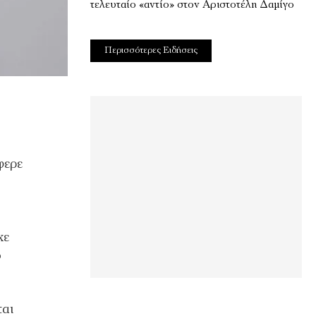
τελευταίο «αντίο» στον Αριστοτέλη Δαμίγο
Περισσότερες Ειδήσεις
φερε
χε
ο
ται