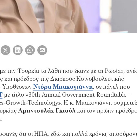
με την Τουρκία τα λάθη που έκανε με τη Ρωσία», ανέ
ς και πρόεδρος της Διαρκούς Κοινοβουλευτικής
ών Υποθέσεων
Ντόρα Μπακογιάννη
, σε πάνελ που
T
με τίτλο «30th Annual Government Roundtable –
tics-Growth-Technology». Η κ. Μπακογιάννη συμμετεί
ουρκίας
Αμπντουλάχ Γκιούλ
και τον πρώην πρόεδρ
λ
.
οφανές ότι οι ΗΠΑ, εδώ και πολλά χρόνια, αποσύρον