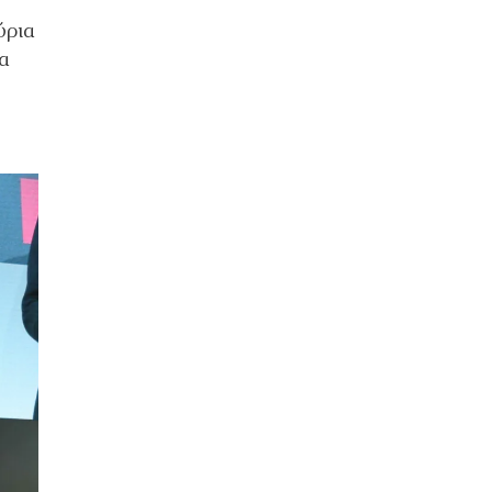
ύρια
να