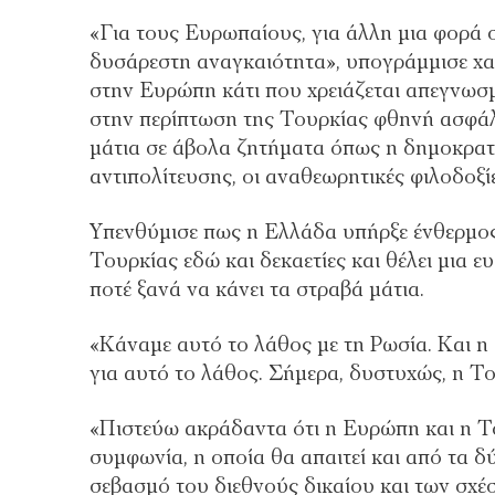
«Για τους Ευρωπαίους, για άλλη μια φορά σ
δυσάρεστη αναγκαιότητα», υπογράμμισε χα
στην Ευρώπη κάτι που χρειάζεται απεγνωσμ
στην περίπτωση της Τουρκίας φθηνή ασφάλε
μάτια σε άβολα ζητήματα όπως η δημοκρατί
αντιπολίτευσης, οι αναθεωρητικές φιλοδοξίε
Υπενθύμισε πως η Ελλάδα υπήρξε ένθερμο
Τουρκίας εδώ και δεκαετίες και θέλει μια 
ποτέ ξανά να κάνει τα στραβά μάτια.
«Κάναμε αυτό το λάθος με τη Ρωσία. Και η
για αυτό το λάθος. Σήμερα, δυστυχώς, η Το
«Πιστεύω ακράδαντα ότι η Ευρώπη και η Τ
συμφωνία, η οποία θα απαιτεί και από τα δ
σεβασμό του διεθνούς δικαίου και των σχέσ