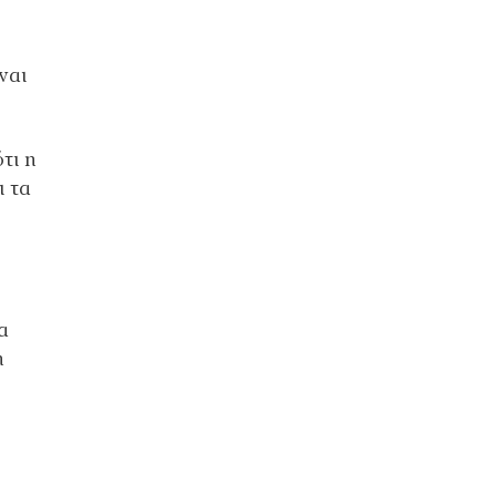
ναι
τι η
ι τα
α
ή