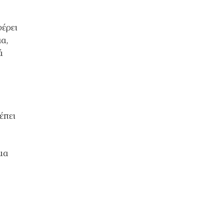
έρει
α,
ά
έπει
μα