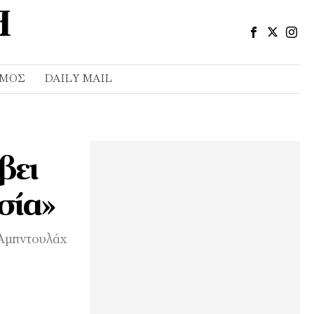
ΣΜΌΣ
DAILY MAIL
βει
σία»
 Αμπντουλάχ