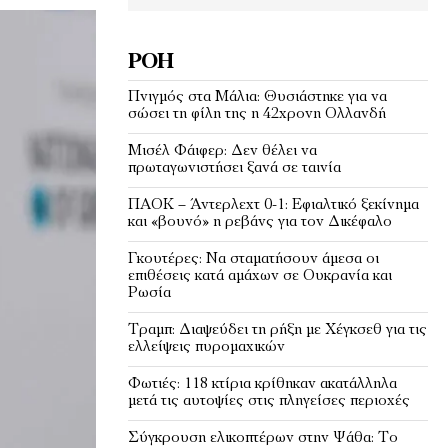
ΡΟΉ
Πνιγμός στα Μάλια: Θυσιάστηκε για να
σώσει τη φίλη της η 42χρονη Ολλανδή
Μισέλ Φάιφερ: Δεν θέλει να
πρωταγωνιστήσει ξανά σε ταινία
ΠΑΟΚ – Άντερλεχτ 0-1: Εφιαλτικό ξεκίνημα
και «βουνό» η ρεβάνς για τον Δικέφαλο
Γκουτέρες: Να σταματήσουν άμεσα οι
επιθέσεις κατά αμάχων σε Ουκρανία και
Ρωσία
Τραμπ: Διαψεύδει τη ρήξη με Χέγκσεθ για τις
ελλείψεις πυρομαχικών
Φωτιές: 118 κτίρια κρίθηκαν ακατάλληλα
μετά τις αυτοψίες στις πληγείσες περιοχές
Σύγκρουση ελικοπτέρων στην Ψάθα: Tο