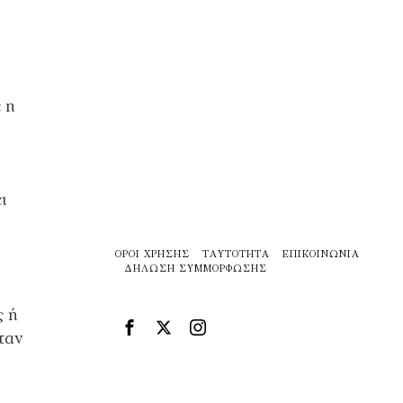
 η
ι
ΌΡΟΙ ΧΡΉΣΗΣ
ΤΑΥΤΌΤΗΤΑ
ΕΠΙΚΟΙΝΩΝΊΑ
ΔΉΛΩΣΗ ΣΥΜΜΌΡΦΩΣΗΣ
ς ή
ταν