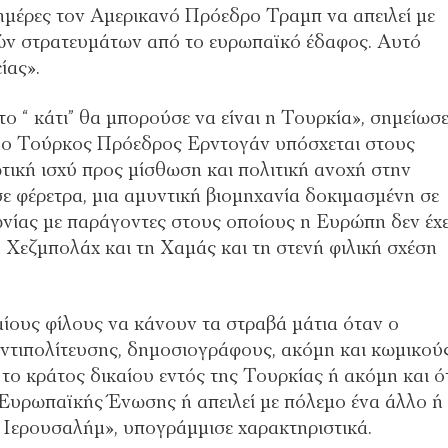
ημέρες τον Αμερικανό Πρόεδρο Τραμπ να απειλεί με
ν στρατευμάτων από το ευρωπαϊκό έδαφος. Αυτό
ίας».
 “ κάτι” θα μπορούσε να είναι η Τουρκία», σημείωσε
, ο Τούρκος Πρόεδρος Ερντογάν υπόσχεται στους
τική ισχύ προς μίσθωση και πολιτική ανοχή στην
ε φέρετρα, μια αμυντική βιομηχανία δοκιμασμένη σε
νίας με παράγοντες στους οποίους η Ευρώπη δεν έχε
 Χεζμπολάχ και τη Χαμάς και τη στενή φιλική σχέση
ίους φίλους να κάνουν τα στραβά μάτια όταν ο
αντιπολίτευσης, δημοσιογράφους, ακόμη και κωμικού
 το κράτος δικαίου εντός της Τουρκίας ή ακόμη και ό
 Ευρωπαϊκής Ένωσης ή απειλεί με πόλεμο ένα άλλο ή
ς Ιερουσαλήμ», υπογράμμισε χαρακτηριστικά.