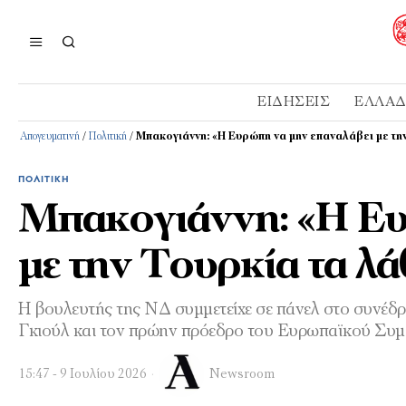
ΕΙΔΉΣΕΙΣ
ΕΛΛΆ
Απογευματινή
/
Πολιτική
/
Μπακογιάννη: «Η Ευρώπη να μην επαναλάβει με την
ΠΟΛΙΤΙΚΉ
Μπακογιάννη: «Η Ευ
με την Τουρκία τα λά
Η βουλευτής της ΝΔ συμμετείχε σε πάνελ στο συνέδ
Γκιούλ και τον πρώην πρόεδρο του Ευρωπαϊκού Συ
15:47 - 9 Ιουλίου 2026
Newsroom