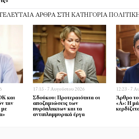
ις»
ΤΕΛΕΥΤΑΊΑ ΆΡΘΡΑ ΣΤΗ ΚΑΤΗΓΟΡΊΑ ΠΟΛΙΤΙΚ
6
17:15 - 7 Αυγούστου 2026
12:23 - 7 
ΟΚ και
Σδούκου: Προτεραιότητα οι
Άρθρο το
ν την
αποζημιώσεις των
«Α»: Η μά
 με
πυρόπληκτων και τα
κερδίζετ
α»
αντιπλημμυρικά έργα