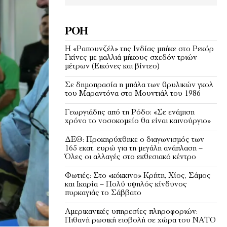
ΡΟΉ
Η «Ραπουνζέλ» της Ινδίας μπήκε στο Ρεκόρ
Γκίνες με μαλλιά μήκους σχεδόν τριών
μέτρων (Εικόνες και βίντεο)
Σε δημοπρασία η μπάλα των θρυλικών γκολ
του Μαραντόνα στο Μουντιάλ του 1986
Γεωργιάδης από τη Ρόδο: «Σε ενάμιση
χρόνο το νοσοκομείο θα είναι καινούργιο»
ΔΕΘ: Προκηρύχθηκε ο διαγωνισμός των
165 εκατ. ευρώ για τη μεγάλη ανάπλαση –
Όλες οι αλλαγές στο εκθεσιακό κέντρο
Φωτιές: Στο «κόκκινο» Κρήτη, Χίος, Σάμος
και Ικαρία – Πολύ υψηλός κίνδυνος
πυρκαγιάς το Σάββατο
Αμερικανικές υπηρεσίες πληροφοριών:
Πιθανή ρωσική εισβολή σε χώρα του ΝΑΤΟ