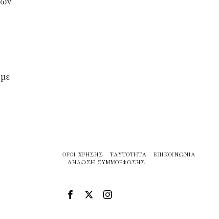
ιων
 με
ΌΡΟΙ ΧΡΉΣΗΣ
ΤΑΥΤΌΤΗΤΑ
ΕΠΙΚΟΙΝΩΝΊΑ
ΔΉΛΩΣΗ ΣΥΜΜΌΡΦΩΣΗΣ