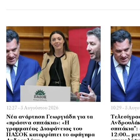
12:27 - 5 Αυγούστου 2026
10:29 - 5 Αυγ
Νέα ανάρτηση Γεωργιάδη για τα
Τελεσίγρα
«πράσινα σπιτάκια»: «Η
Ανδρουλάκ
γραμματέας Διαφάνειας του
σπιτάκια”:
ΠΑΣΟΚ καταρρίπτει το αφήγημα
12:00… με