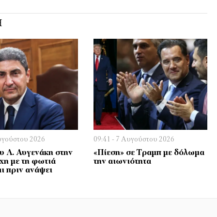
Ή
Αυγούστου 2026
09:41 - 7 Αυγούστου 2026
υ Λ. Αυγενάκη στην
«Πίεση» σε Τραμπ με δόλωμα
χη με τη φωτιά
την αιωνιότητα
αι πριν ανάψει