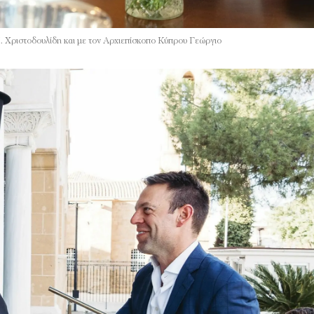
. Χριστοδουλίδη και με τον Αρχιεπίσκοπο Κύπρου Γεώργιο