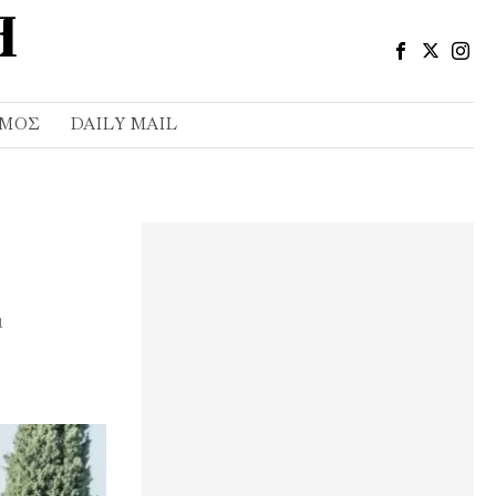
ΣΜΌΣ
DAILY MAIL
α