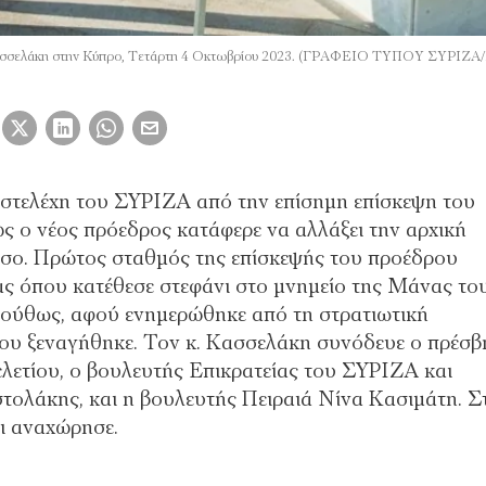
 Κασσελάκη στην Κύπρο, Τετάρτη 4 Οκτωβρίου 2023. (ΓΡΑΦΕΙΟ ΤΥΠΟΥ ΣΥΡΙ
α στελέχη του ΣΥΡΙΖΑ από την επίσημη επίσκεψη του
 ο νέος πρόεδρος κατάφερε να αλλάξει την αρχική
ησο. Πρώτος σταθμός της επίσκεψής του προέδρου
ς όπου κατέθεσε στεφάνι στο μνημείο της Μάνας το
ολούθως, αφού ενημερώθηκε από τη στρατιωτική
υ ξεναγήθηκε. Τον κ. Κασσελάκη συνόδευε ο πρέσβ
ετίου, ο βουλευτής Επικρατείας του ΣΥΡΙΖΑ και
ολάκης, και η βουλευτής Πειραιά Νίνα Κασιμάτη. Σ
αι αναχώρησε.