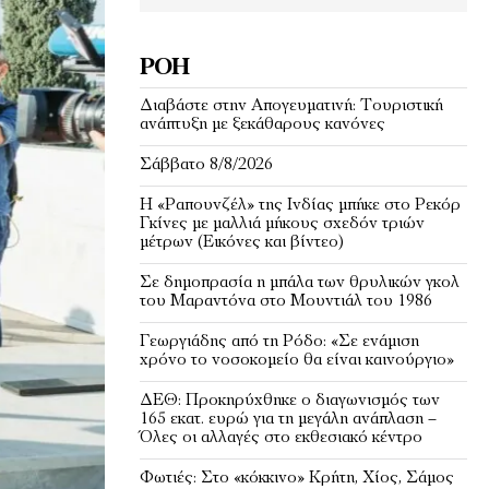
ΡΟΉ
Διαβάστε στην Απογευματινή: Τουριστική
ανάπτυξη με ξεκάθαρους κανόνες
Σάββατο 8/8/2026
Η «Ραπουνζέλ» της Ινδίας μπήκε στο Ρεκόρ
Γκίνες με μαλλιά μήκους σχεδόν τριών
μέτρων (Εικόνες και βίντεο)
Σε δημοπρασία η μπάλα των θρυλικών γκολ
του Μαραντόνα στο Μουντιάλ του 1986
Γεωργιάδης από τη Ρόδο: «Σε ενάμιση
χρόνο το νοσοκομείο θα είναι καινούργιο»
ΔΕΘ: Προκηρύχθηκε ο διαγωνισμός των
165 εκατ. ευρώ για τη μεγάλη ανάπλαση –
Όλες οι αλλαγές στο εκθεσιακό κέντρο
Φωτιές: Στο «κόκκινο» Κρήτη, Χίος, Σάμος