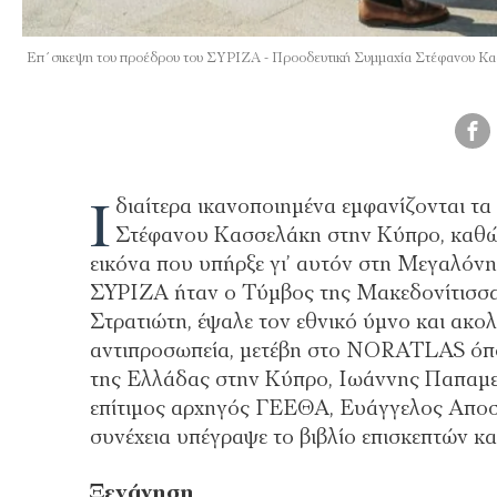
Επ΄σικεψη του προέδρου του ΣΥΡΙΖΑ - Προοδευτική Συμμαχία Στέφανου
Ι
διαίτερα ικανοποιημένα εμφανίζονται τ
Στέφανου Κασσελάκη στην Κύπρο, καθώς
εικόνα που υπήρξε γι’ αυτόν στη Μεγαλόν
ΣΥΡΙΖΑ ήταν ο Τύμβος της Μακεδονίτισσα
Στρατιώτη, έψαλε τον εθνικό ύμνο και ακ
αντιπροσωπεία, μετέβη στο NORATLAS όπο
της Ελλάδας στην Κύπρο, Ιωάννης Παπαμελ
επίτιμος αρχηγός ΓΕΕΘΑ, Ευάγγελος Αποστ
συνέχεια υπέγραψε το βιβλίο επισκεπτών κ
Ξενάγηση