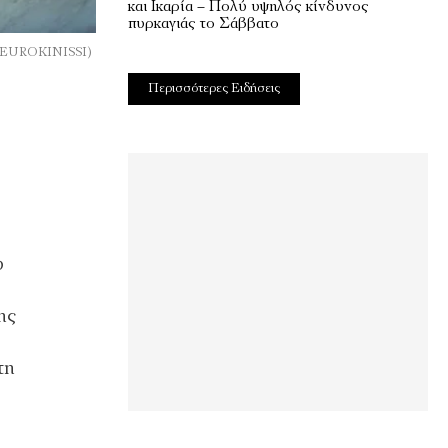
και Ικαρία – Πολύ υψηλός κίνδυνος
πυρκαγιάς το Σάββατο
ΖΑ/EUROKINISSI)
Περισσότερες Ειδήσεις
υ
ης
τη