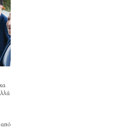
χα
ολλά
 από