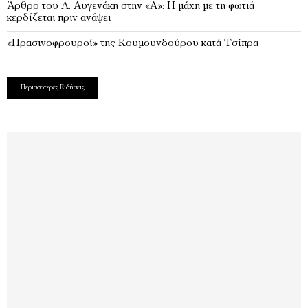
Άρθρο του Λ. Αυγενάκη στην «Α»: Η μάχη με τη φωτιά
κερδίζεται πριν ανάψει
«Πρασινοφρουροί» της Κουμουνδούρου κατά Τσίπρα
Περισσότερες Ειδήσεις