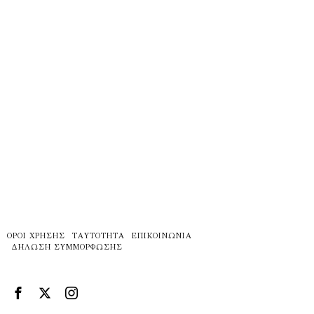
ΌΡΟΙ ΧΡΉΣΗΣ
ΤΑΥΤΌΤΗΤΑ
ΕΠΙΚΟΙΝΩΝΊΑ
ΔΉΛΩΣΗ ΣΥΜΜΌΡΦΩΣΗΣ