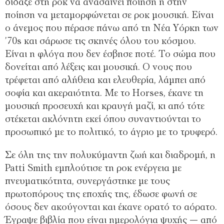
δίδαξε στη ροκ να ανασαίνει ποίηση ή στην
ποίηση να μεταμορφώνεται σε ροκ μουσική. Είναι
ο άνεμος που πέρασε πάνω από τη Νέα Υόρκη των
’70s και σάρωσε τις σκηνές όλου του κόσμου.
Είναι η φλόγα που δεν έσβησε ποτέ. Το σώμα που
δονείται από λέξεις και μουσική. Ο νους που
τρέφεται από αλήθεια και ελευθερία, λάμπει από
σοφία και ακεραιότητα. Με το Horses, έκανε τη
μουσική προσευχή και κραυγή μαζί, κι από τότε
στέκεται ακλόνητη εκεί όπου συναντιούνται το
προσωπικό με το πολιτικό, το άγριο με το τρυφερό.
Σε όλη της την πολυκύμαντη ζωή και διαδρομή, η
Patti Smith εμπλούτισε τη ροκ ενέργεια με
πνευματικότητα, συνεργάστηκε με τους
πρωτοπόρους της εποχής της, έδωσε φωνή σε
όσους δεν ακούγονται και έκανε ορατό το αόρατο.
Έγραψε βιβλία που είναι ημερολόγια ψυχής — από