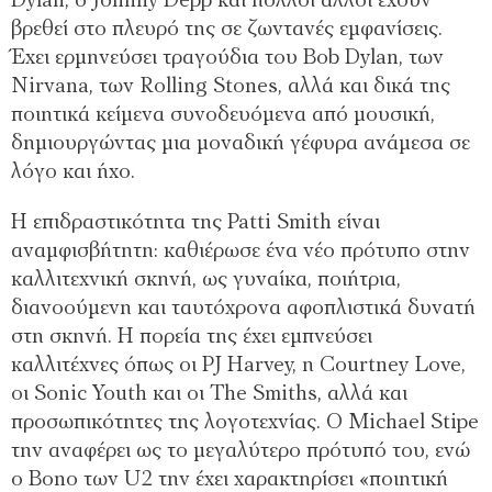
Dylan, ο Johnny Depp και πολλοί άλλοι έχουν
βρεθεί στο πλευρό της σε ζωντανές εμφανίσεις.
Έχει ερμηνεύσει τραγούδια του Bob Dylan, των
Nirvana, των Rolling Stones, αλλά και δικά της
ποιητικά κείμενα συνοδευόμενα από μουσική,
δημιουργώντας μια μοναδική γέφυρα ανάμεσα σε
λόγο και ήχο.
Η επιδραστικότητα της Patti Smith είναι
αναμφισβήτητη: καθιέρωσε ένα νέο πρότυπο στην
καλλιτεχνική σκηνή, ως γυναίκα, ποιήτρια,
διανοούμενη και ταυτόχρονα αφοπλιστικά δυνατή
στη σκηνή. Η πορεία της έχει εμπνεύσει
καλλιτέχνες όπως οι PJ Harvey, η Courtney Love,
οι Sonic Youth και οι The Smiths, αλλά και
προσωπικότητες της λογοτεχνίας. Ο Michael Stipe
την αναφέρει ως το μεγαλύτερο πρότυπό του, ενώ
ο Bono των U2 την έχει χαρακτηρίσει «ποιητική