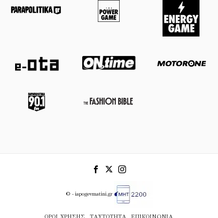
© - iapogevmatini.gr
ΌΡΟΙ ΧΡΉΣΗΣ
ΤΑΥΤΌΤΗΤΑ
ΕΠΙΚΟΙΝΩΝΊΑ