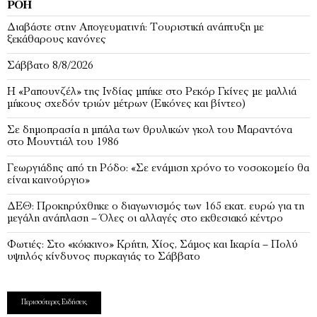
ΡΟΉ
Διαβάστε στην Απογευματινή: Τουριστική ανάπτυξη με
ξεκάθαρους κανόνες
Σάββατο 8/8/2026
Η «Ραπουνζέλ» της Ινδίας μπήκε στο Ρεκόρ Γκίνες με μαλλιά
μήκους σχεδόν τριών μέτρων (Εικόνες και βίντεο)
Σε δημοπρασία η μπάλα των θρυλικών γκολ του Μαραντόνα
στο Μουντιάλ του 1986
Γεωργιάδης από τη Ρόδο: «Σε ενάμιση χρόνο το νοσοκομείο θα
είναι καινούργιο»
ΔΕΘ: Προκηρύχθηκε ο διαγωνισμός των 165 εκατ. ευρώ για τη
μεγάλη ανάπλαση – Όλες οι αλλαγές στο εκθεσιακό κέντρο
Φωτιές: Στο «κόκκινο» Κρήτη, Χίος, Σάμος και Ικαρία – Πολύ
υψηλός κίνδυνος πυρκαγιάς το Σάββατο
Περισσότερες Ειδήσεις