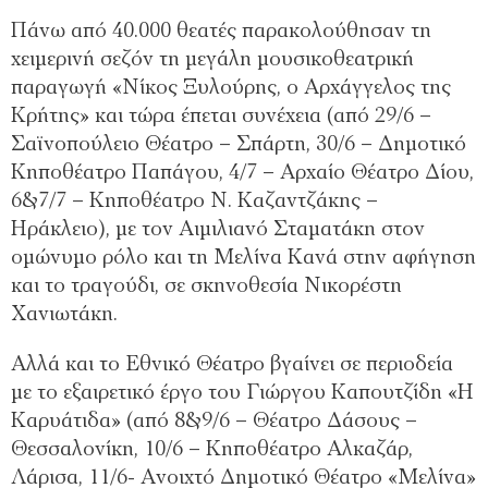
Πάνω από 40.000 θεατές παρακολούθησαν τη
χειμερινή σεζόν τη μεγάλη μουσικοθεατρική
παραγωγή «Νίκος Ξυλούρης, ο Αρχάγγελος της
Κρήτης» και τώρα έπεται συνέχεια (από 29/6 –
Σαϊνοπούλειο Θέατρο – Σπάρτη, 30/6 – Δημοτικό
Κηποθέατρο Παπάγου, 4/7 – Αρχαίο Θέατρο Δίου,
6&7/7 – Κηποθέατρο Ν. Καζαντζάκης –
Ηράκλειο), με τον Αιμιλιανό Σταματάκη στον
ομώνυμο ρόλο και τη Μελίνα Κανά στην αφήγηση
και το τραγούδι, σε σκηνοθεσία Νικορέστη
Χανιωτάκη.
Αλλά και το Εθνικό Θέατρο βγαίνει σε περιοδεία
με το εξαιρετικό έργο του Γιώργου Καπουτζίδη «Η
Καρυάτιδα» (από 8&9/6 – Θέατρο Δάσους –
Θεσσαλονίκη, 10/6 – Κηποθέατρο Αλκαζάρ,
Λάρισα, 11/6- Ανοιχτό Δημοτικό Θέατρο «Μελίνα»