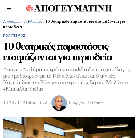
Απογευματινή
/
Πολιτισμός
/
10 θεατρικές παραστάσεις ετοιμάζονται για
περιοδεία
ΠΟΛΙΤΙΣΜΌΣ
10 θεατρικές παραστάσεις
ετοιμάζονται για περιοδεία
Από τα «Ανεξάρτητα κράτη» στο «Μια ζωή - ο μονόλογος
μιας μοδίστρας» με τη Νένα Μεντή και από την «Η
Καρυάτιδα» του Εθνικού στο έργο του Σέρχιο Μπλάνκο
«Μια άλλη Θήβα»
13:28 - 17 Μαΐου 2026
Γιώργος Βαϊλάκης