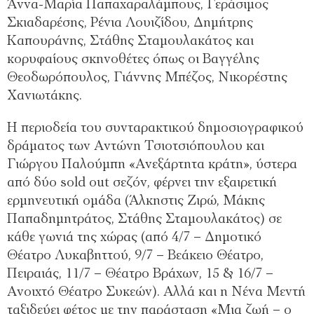
Άννα-Μαρία Παπαχαραλάμπους, Γεράσιμος
Σκιαδαρέσης, Ρένια Λουιζίδου, Δημήτρης
Καπουράνης, Στάθης Σταμουλακάτος και
κορυφαίους σκηνοθέτες όπως οι Βαγγέλης
Θεοδωρόπουλος, Γιάννης Μπέζος, Νικορέστης
Χανιωτάκης.
Η περιοδεία του συνταρακτικού δημοσιογραφικού
δράματος των Αντώνη Τσιοτσιόπουλου και
Γιώργου Παλούμπη «Ανεξάρτητα κράτη», ύστερα
από δύο sold out σεζόν, φέρνει την εξαιρετική
ερμηνευτική ομάδα (Άλκηστις Ζιρώ, Μάκης
Παπαδημητράτος, Στάθης Σταμουλακάτος) σε
κάθε γωνιά της χώρας (από 4/7 – Δημοτικό
Θέατρο Λυκαβηττού, 9/7 – Βεάκειο Θέατρο,
Πειραιάς, 11/7 – Θέατρο Βράχων, 15 & 16/7 –
Ανοιχτό Θέατρο Συκεών). Αλλά και η Νένα Μεντή
ταξιδεύει φέτος με την παράσταση «Μια ζωή – ο