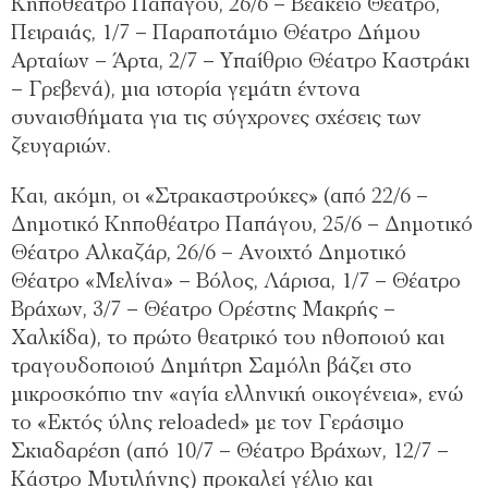
Κηποθέατρο Παπάγου, 26/6 – Βεάκειο Θέατρο,
Πειραιάς, 1/7 – Παραποτάμιο Θέατρο Δήμου
Αρταίων – Άρτα, 2/7 – Υπαίθριο Θέατρο Καστράκι
– Γρεβενά), μια ιστορία γεμάτη έντονα
συναισθήματα για τις σύγχρονες σχέσεις των
ζευγαριών.
Και, ακόμη, οι «Στρακαστρούκες» (από 22/6 –
Δημοτικό Κηποθέατρο Παπάγου, 25/6 – Δημοτικό
Θέατρο Αλκαζάρ, 26/6 – Ανοιχτό Δημοτικό
Θέατρο «Μελίνα» – Βόλος, Λάρισα, 1/7 – Θέατρο
Βράχων, 3/7 – Θέατρο Ορέστης Μακρής –
Χαλκίδα), το πρώτο θεατρικό του ηθοποιού και
τραγουδοποιού Δημήτρη Σαμόλη βάζει στο
μικροσκόπιο την «αγία ελληνική οικογένεια», ενώ
το «Εκτός ύλης reloaded» με τον Γεράσιμο
Σκιαδαρέση (από 10/7 – Θέατρο Βράχων, 12/7 –
Κάστρο Μυτιλήνης) προκαλεί γέλιο και