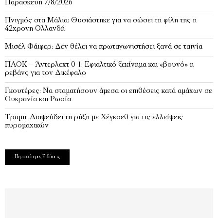
Παρασκευή 7/8/2026
Πνιγμός στα Μάλια: Θυσιάστηκε για να σώσει τη φίλη της η
42χρονη Ολλανδή
Μισέλ Φάιφερ: Δεν θέλει να πρωταγωνιστήσει ξανά σε ταινία
ΠΑΟΚ – Άντερλεχτ 0-1: Εφιαλτικό ξεκίνημα και «βουνό» η
ρεβάνς για τον Δικέφαλο
Γκουτέρες: Να σταματήσουν άμεσα οι επιθέσεις κατά αμάχων σε
Ουκρανία και Ρωσία
Τραμπ: Διαψεύδει τη ρήξη με Χέγκσεθ για τις ελλείψεις
πυρομαχικών
Περισσότερες Ειδήσεις