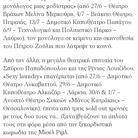
μονόλογος μιας μοδίστρας» (από 27/6 – Θέατρο
Βράχων Μελίνα Μερκούρη, 4/7 – Βεάκειο Θέατρο,
Πειραιάς, 13/7 – Δημοτικό Κηποθέατρο Παπάγου
6/9 – Τεχνολογικό και Πολιτιστικό Πάρκο –
Λαύριο), τον μονόλογο σε κείμενο και σκηνοθεσία
του Πέτρου Ζούλια που λάτρεψε το κοινό.
Από την άλλη, η μεγάλη θεατρική επιτυχία του
Σπύρου Παπαδόπουλου και της Ρένιας Λουιζίδου,
«Sexy laundry» επανέρχεται (από 27/6 – Δημοτικό
Θέατρο Λυκαβηττού, 29/6 – Δημοτικό
Κηποθέατρο Αλκαζάρ – Λάρισα, 30/6 & 1/7 –
Ανοιχτό Θέατρο Συκεών «Μάνος Κατράκης» –
Θεσσαλονίκη), έπειτα από τρεις sold out χρονιές
με τους δυο τους να… (ξανα)βγάζουν τα άπλυτά
τους στη φόρα μέσα από την ξεκαρδιστική
κωμωδία της Μισέλ Ριμλ.