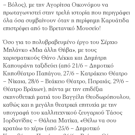
– Βόλος), με την Αγορίτσα Οικονόμου να
πρωταγωνιστεί στην τρελή ιστορία που περιγράφει
όλα όσα συμβαίνουν όταν η περίφημη Καρυάτιδα
επιστρέφει από το Βρετανικό Μουσείο!
Όσο για το πολυβραβευμένο έργο του Σέρχιο
Μπλάνκο «Μια άλλη Θήβα», με τους
χαρισματικούς Θάνο Λέκκα και Δημήτρη
Καπουράνη ταξιδεύει (από 21/6 – Δημοτικό
Κηποθέατρο Παπάγου, 27/6 – Κατράκειο Θέατρο
– Νίκαια, 28/6 – Βεάκειο Θέατρο, Πειραιάς, 29/6 –
Θέατρο Βράχων), πάντα με την επιδέξια
σκηνοθετική ματιά του Βαγγέλη Θεοδωρόπουλου,
καθώς και η μεγάλη θεατρική επιτυχία με την
υπογραφή του καλλιτεχνικού ζευγαριού Τάσος
Ιορδανίδης – Θάλεια Ματίκα, «Θέλω να σου
κρατάω το χέρι» (από 25/6 – Δημοτικό