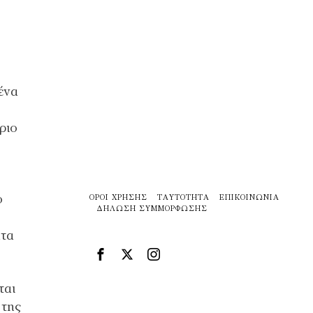
ένα
ριο
ο
ΌΡΟΙ ΧΡΉΣΗΣ
ΤΑΥΤΌΤΗΤΑ
ΕΠΙΚΟΙΝΩΝΊΑ
ΔΉΛΩΣΗ ΣΥΜΜΌΡΦΩΣΗΣ
ατα
ται
 της