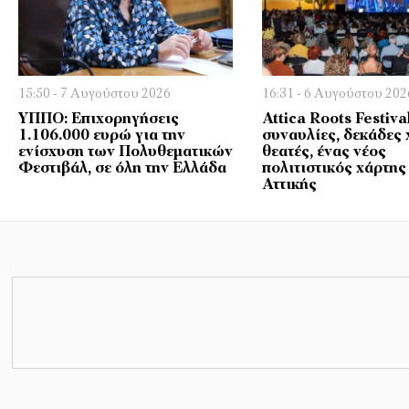
15:50 - 7 Αυγούστου 2026
16:31 - 6 Αυγούστου 202
ΥΠΠΟ: Επιχορηγήσεις
Attica Roots Festiva
1.106.000 ευρώ για την
συναυλίες, δεκάδες 
ενίσχυση των Πολυθεματικών
θεατές, ένας νέος
Φεστιβάλ, σε όλη την Ελλάδα
πολιτιστικός χάρτης
Αττικής