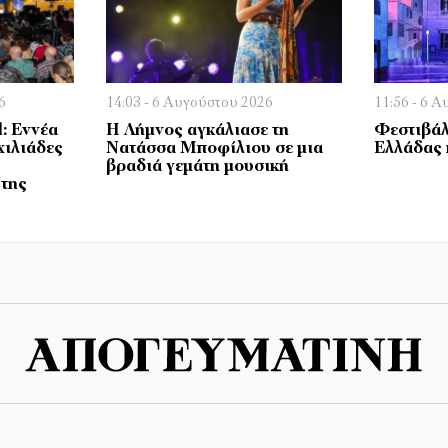
6
14:03 - 6 Αυγούστου 2026
11:56 - 6 
l: Εννέα
Η Λήμνος αγκάλιασε τη
Φεστιβάλ
χιλιάδες
Νατάσσα Μποφίλιου σε μια
Ελλάδας 
βραδιά γεμάτη μουσική
 της