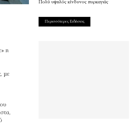
Πολύ υψηλός κίνδυνος πυρκαγιάς
Περισσότερες Ειδήσεις
ε» η
, με
μου
στα,
ύ