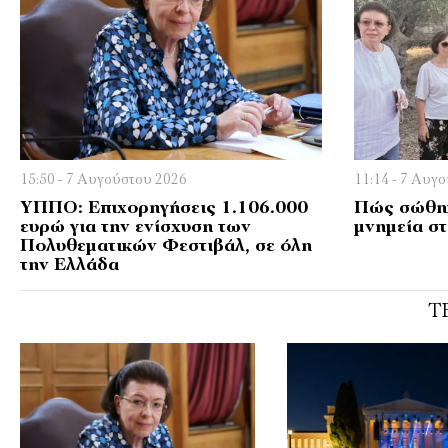
15:50 - 7 Αυγούστου 2026
11:14 - 7 Αυγ
ΥΠΠΟ: Επιχορηγήσεις 1.106.000
Πώς σώθηκ
ευρώ για την ενίσχυση των
μνημεία σ
Πολυθεματικών Φεστιβάλ, σε όλη
την Ελλάδα
Τ