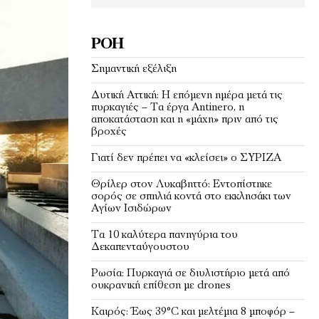
ΡΟΉ
Σημαντική εξέλιξη
Δυτική Αττική: Η επόμενη ημέρα μετά τις
πυρκαγιές – Τα έργα Antinero, η
αποκατάσταση και η «μάχη» πριν από τις
βροχές
Γιατί δεν πρέπει να «κλείσει» ο ΣΥΡΙΖΑ
Θρίλερ στον Λυκαβηττό: Εντοπίστηκε
σορός σε σπηλιά κοντά στο εκκλησάκι των
Αγίων Ισιδώρων
Τα 10 καλύτερα πανηγύρια του
Δεκαπενταύγουστου
Ρωσία: Πυρκαγιά σε διυλιστήριο μετά από
ουκρανική επίθεση με drones
Καιρός: Έως 39°C και μελτέμια 8 μποφόρ –