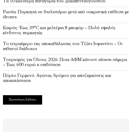
Τα 10 καλύτερα πανηγύρια του Δεκαπενταύγουστου
Ρωσία: Πυρκαγιά σε διυλιστήριο μετά από ουκρανική επίθεση με
drones
Καιρός: Έως 39°C και μελτέμια 8 μποφόρ – Πολύ υψηλός
κίνδυνος πυρκαγιάς
Το τετραήμερο της αποκαθήλωσης του Τζάνι Ινφαντίνο – Οι
πιθανοί διάδοχοι
Τουρισμός για Όλους 2026: Ποια ΑΦΜ κάνουν αίτηση σήμερα
– Έως 600 ευρώ η επιδότηση
Πόρτο Γερμενό: Αγώνας δρόμου για αποζημιώσεις και
αποκατάσταση
Περισσότερες Ειδήσεις