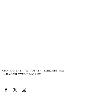
ΌΡΟΙ ΧΡΉΣΗΣ
ΤΑΥΤΌΤΗΤΑ
ΕΠΙΚΟΙΝΩΝΊΑ
ΔΉΛΩΣΗ ΣΥΜΜΌΡΦΩΣΗΣ