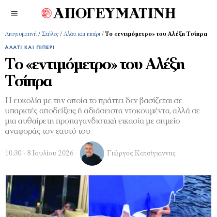
Απογευματινή
/
Στήλες
/
Αλάτι και πιπέρι
/
Το «εντιμόμετρο» του Αλέξη Τσίπρα
ΑΛΆΤΙ ΚΑΙ ΠΙΠΈΡΙ
Το «εντιμόμετρο» του Αλέξη
Τσίπρα
Η ευκολία με την οποία το πράττει δεν βασίζεται σε
υπαρκτές αποδείξεις ή αδιάσειστα ντοκουμέντα, αλλά σε
μια αυθαίρετη προπαγανδιστική εικασία με σημείο
αναφοράς τον εαυτό του
10:30 - 8 Ιουλίου 2026
Γιώργος Κατσίγιαννης