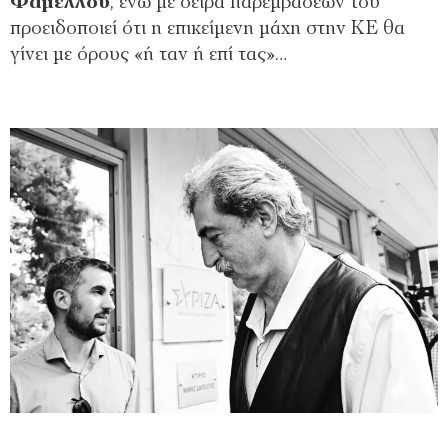
Φάμελλου
, ενώ με σειρά παρεμβάσεών του
προειδοποιεί ότι η επικείμενη μάχη στην ΚΕ θα
γίνει με όρους «ή ταν ή επί τας»…