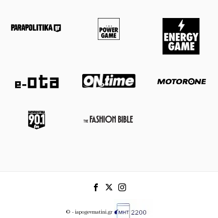
© - iapogevmatini.gr