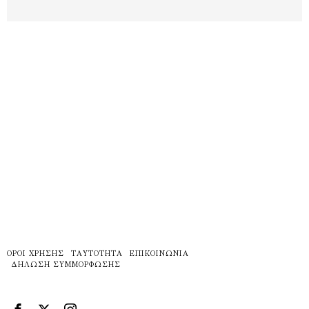
ΌΡΟΙ ΧΡΉΣΗΣ
ΤΑΥΤΌΤΗΤΑ
ΕΠΙΚΟΙΝΩΝΊΑ
ΔΉΛΩΣΗ ΣΥΜΜΌΡΦΩΣΗΣ