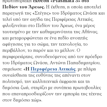
πρωτοποριακή
έκθεση «Plásmata 3» στο
Πεδίον του Άρεως.
Η έκθεση, η οποία αποτελεί
παραγωγή της «Στέγης» του Ιδρύματος Ωνάση και
τελεί υπό την αιγίδα της Περιφέρειας Αττικής,
φιλοξενείται στο Πεδίον του Άρεως, ένα μέρος
ταυτισμένο με την καθημερινότητα της Αθήνας,
και μεταμορφώνεται σε ένα πεδίο ανοιχτής
αφήγησης για το σώμα, την τεχνολογία, το
περιβάλλον, το παρόν και το μέλλον. Ο
περιφερειάρχης, συνοδευόμενος από τον πρόεδρο
του Ιδρύματος Ωνάση, Αντώνη Παπαδημητρίου,
σημείωσε: «
Η
Περιφέρεια Αττικής
, με πλήρη
συναίσθηση της ευθύνης της απέναντι στον
πολιτισμό, την καλλιτεχνική έκφραση και τη
δημόσια ζωή, στηρίζει με συνέπεια πρωτοβουλίες
που επαναπροσδιορίζουν την εμπειρία της τέχνης
στον δημόσιο χώρ».