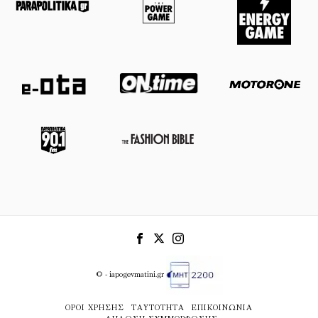
© - iapogevmatini.gr
ΌΡΟΙ ΧΡΉΣΗΣ
ΤΑΥΤΌΤΗΤΑ
ΕΠΙΚΟΙΝΩΝΊΑ