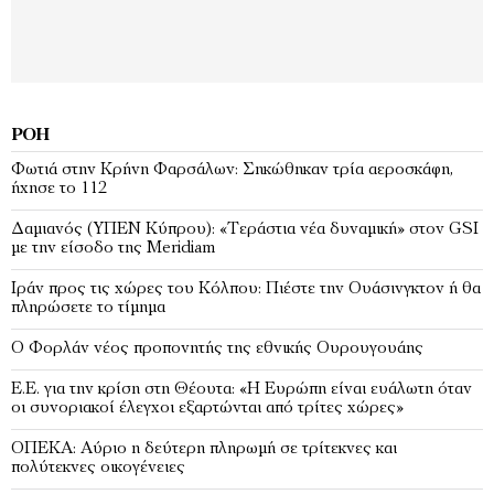
ΡΟΉ
Φωτιά στην Κρήνη Φαρσάλων: Σηκώθηκαν τρία αεροσκάφη,
ήχησε το 112
Δαμιανός (ΥΠΕΝ Κύπρου): «Τεράστια νέα δυναμική» στον GSI
με την είσοδο της Meridiam
Ιράν προς τις χώρες του Κόλπου: Πιέστε την Ουάσινγκτον ή θα
πληρώσετε το τίμημα
Ο Φορλάν νέος προπονητής της εθνικής Ουρουγουάης
Ε.Ε. για την κρίση στη Θέουτα: «Η Ευρώπη είναι ευάλωτη όταν
οι συνοριακοί έλεγχοι εξαρτώνται από τρίτες χώρες»
ΟΠΕΚΑ: Αύριο η δεύτερη πληρωμή σε τρίτεκνες και
πολύτεκνες οικογένειες