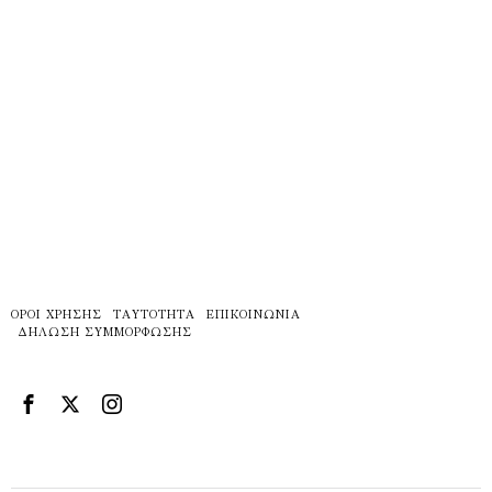
ΌΡΟΙ ΧΡΉΣΗΣ
ΤΑΥΤΌΤΗΤΑ
ΕΠΙΚΟΙΝΩΝΊΑ
ΔΉΛΩΣΗ ΣΥΜΜΌΡΦΩΣΗΣ