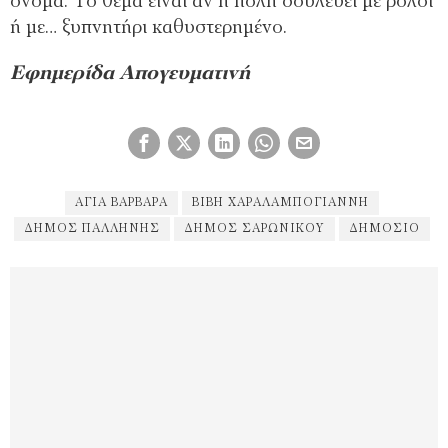
όνομα. Το θέμα είναι αν η πόλη δουλεύει με ρολόι
ή με… ξυπνητήρι καθυστερημένο.
Εφημερίδα Απογευματινή
ΑΓΊΑ ΒΑΡΒΆΡΑ
ΒΙΒΉ ΧΑΡΑΛΑΜΠΟΓΙΆΝΝΗ
ΔΉΜΟΣ ΠΑΛΛΉΝΗΣ
ΔΉΜΟΣ ΣΑΡΩΝΙΚΟΎ
ΔΗΜΌΣΙΟ