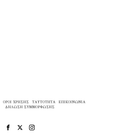
ΌΡΟΙ ΧΡΉΣΗΣ
ΤΑΥΤΌΤΗΤΑ
ΕΠΙΚΟΙΝΩΝΊΑ
ΔΉΛΩΣΗ ΣΥΜΜΌΡΦΩΣΗΣ