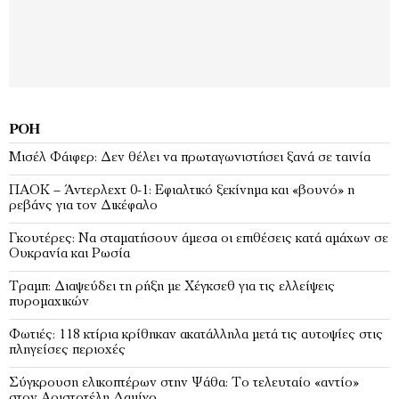
ΡΟΉ
Μισέλ Φάιφερ: Δεν θέλει να πρωταγωνιστήσει ξανά σε ταινία
ΠΑΟΚ – Άντερλεχτ 0-1: Εφιαλτικό ξεκίνημα και «βουνό» η
ρεβάνς για τον Δικέφαλο
Γκουτέρες: Να σταματήσουν άμεσα οι επιθέσεις κατά αμάχων σε
Ουκρανία και Ρωσία
Τραμπ: Διαψεύδει τη ρήξη με Χέγκσεθ για τις ελλείψεις
πυρομαχικών
Φωτιές: 118 κτίρια κρίθηκαν ακατάλληλα μετά τις αυτοψίες στις
πληγείσες περιοχές
Σύγκρουση ελικοπτέρων στην Ψάθα: Tο τελευταίο «αντίο»
στον Αριστοτέλη Δαμίγο