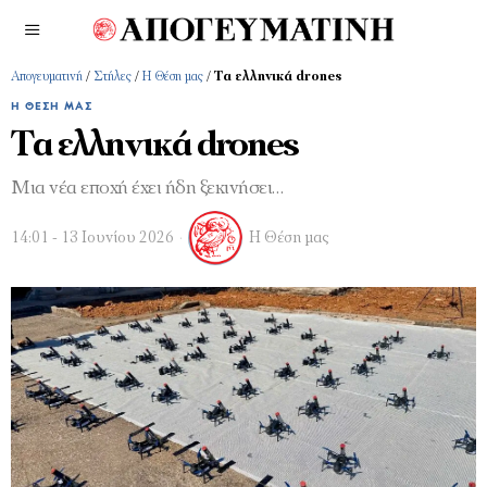
Απογευματινή
/
Στήλες
/
Η Θέση μας
/
Τα ελληνικά drones
Η ΘΈΣΗ ΜΑΣ
Τα ελληνικά drones
Μια νέα εποχή έχει ήδη ξεκινήσει…
14:01 - 13 Ιουνίου 2026
Η Θέση μας