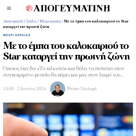
Απογευματινή
/
Στήλες
/
Μέχρι κεραίας
/
Με το έμπα του καλοκαιριού το Star
καταργεί την πρωινή ζώνη
ΜΈΧΡΙ ΚΕΡΑΊΑΣ
Με το έμπα του καλοκαιριού το
Star καταργεί την πρωινή ζώνη
Όποιος έχει δει «Το χιλιοστό» και θέλει να πιστεύει στον
συγκεκριμένο μεσσία θα πάρει και μας στον λαιμό του…
14:00 - 2 Ιουνίου 2026
Ντέπυ Γκολεμά