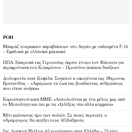
ΡΟΉ
Μπαράζ τουρκικών παραβιάσεων στο Αιγαίο με οπλισμένα F-16
– Εμπλοκή με ελληνικά μαχητικά
ΗΠΑ: Επιτροπή της Γερουσίας έκρινε ένοχο τον Φάουτσι για
περιφρόνηση του Κογκρέσου – Προτείνει άσκηση διώξεων
Δολοφονία στην Κυψέλη: Συγκινεί η οικογένεια της 38χρονης
Βρετανίδας – «Αφιέρωσε τη ζωή της βοηθώντας ανθρώπους
που είχαν ανάγκη»
Καρυστιανού κατά ΜΜΕ: «Ασχολούνται με ένα μέλος μας από
το Μεσολόγγι και όχι με τις εξελίξεις στα άλλα κόμματα»
Μίνι καύσωνας προ των πυλών: Σε ποιες περιοχές ο
υδράργυρος θα αγγίξει τους 40 βαθμούς
Ιός Δυτικού Νείλου: 65 κρούσματα στην Ελλάδα – 23 νέες