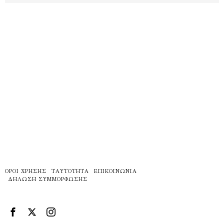
ΌΡΟΙ ΧΡΉΣΗΣ
ΤΑΥΤΌΤΗΤΑ
ΕΠΙΚΟΙΝΩΝΊΑ
ΔΉΛΩΣΗ ΣΥΜΜΌΡΦΩΣΗΣ