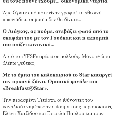
θα τους πούνε έχουμε… οικονομικά ντέρτια.
Άμα ξέρατε από πότε είχαν γραφτεί τα χθεσινά
πρωινάδικα σημασία δεν θα δίνατε…
Ο Λιάγκας, ας πούμε, ανεβάζει φωτό από το
σκαφάκι του με τον Γουόκαπ και η εκπομπή
του παίζει κανονικά…
Αυτό το «YFSF» αρέσει σε πολλούς. Μόνο εγώ το
βλέπω ψεύτικο;
Με το έμπα του καλοκαιριού το Star καταργεί
την πρωινή ζώνη. Οριστικό φινάλε του
«Breakfast@Star».
Την περασμένη Τετάρτη, οι ιθύνοντες του
καναλιού ενημέρωσαν επίσημα τους παρουσιαστές
Ελένη Χατζίδου και Ετεοκλή Παύλου και τους