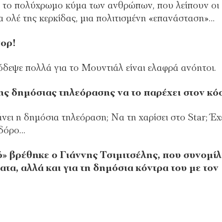
 το πολύχρωμο κύμα των ανθρώπων, που λείπουν οι
τα ολέ της κερκίδας, μια πολιτισμένη «επανάσταση»…
πορ!
όδεψε πολλά για το Μουντιάλ είναι ελαφρά ανόητοι.
της δημόσιας τηλεόρασης να το παρέχει στον κό
νει η δημόσια τηλεόραση; Να τη χαρίσει στο Star; Έχ
αδόρο…
 βρέθηκε ο Γιάννης Τσιμιτσέλης, που συνομί
τα, αλλά και για τη δημόσια κόντρα του με τον