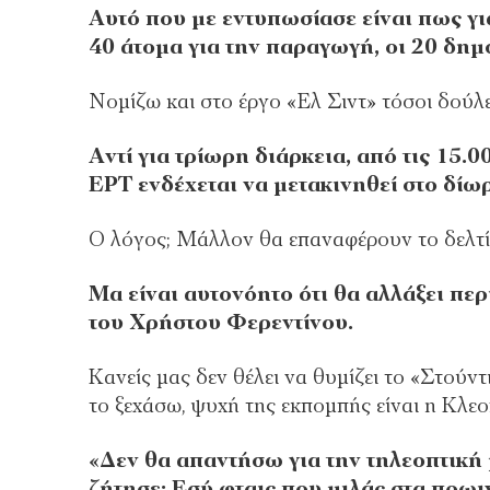
Αυτό που με εντυπωσίασε είναι πως γ
40 άτομα για την παραγωγή, οι 20 δη
Νομίζω και στο έργο «Ελ Σιντ» τόσοι δού
Αντί για τρίωρη διάρκεια, από τις 15.0
ΕΡΤ ενδέχεται να μετακινηθεί στο δίωρ
Ο λόγος; Μάλλον θα επαναφέρουν το δελτίο
Μα είναι αυτονόητο ότι θα αλλάξει πε
του Χρήστου Φερεντίνου.
Κανείς μας δεν θέλει να θυμίζει το «Στούντ
το ξεχάσω, ψυχή της εκπομπής είναι η Κλε
«Δεν θα απαντήσω για την τηλεοπτική 
ζήτησε; Εσύ φταις που μιλάς στα πρω