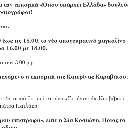
ια την εκπομπή «Όπου υπάρχει Ελλάδα» δουλε
μοσιογράφοι!
λευαν…
0 έως τις 18.00, το νέο απογευματινό μαγκαζίνο 
ο 16.00 με 18.00.
 των 3.00 μ.μ.
ριεχόμενο η εκπομπή της Κατερίνας Καραβάτου 
ιο 4», αφού θα υπάρχει ένα «Στούντιο 4». Και βέβαια,
οπάτρα Πατλάκη.
μου επιστροφή», είπε η Σία Κοσιώνη. Ποιος το
ινάδικα…