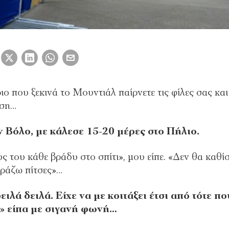
ο που ξεκινά το Μουντιάλ παίρνετε τις φίλες σας και
νση…
 Βόλο, με κάλεσε 15-20 μέρες στο Πήλιο.
υς του κάθε βράδυ στο σπίτι», μου είπε. «Δεν θα καθί
οράζω πίτσες»…
ιλά δειλά. Είχε να με κοιτάξει έτσι από τότε πο
…» είπα με σιγανή φωνή…