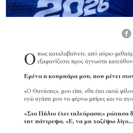
Ό
πως καταλαβαίνετε, από αύριο-μεθαύρι
εξαφανίζεστε προς άγνωστη κατεύθυ
Εμένα η κουμπάρα μου, που μένει στον
«Ο Θανάσης», μου είπε, «θα έχει οκτώ φίλο
εγώ αγάπη μου να φέρνω μπίρες και να αγ
«Στο Πήλιο έχει τηλεόραση;» ρώτησα δε
την πάντρεψα. «Ε, να μη χαζέψω λίγο