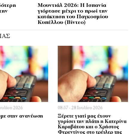
βότερη
Μουντιάλ 2026: Η Ισπανία
την
γιόρτασε μέχρι το πρωί την
κατάκτηση του Παγκοσμίου
Κυπέλλου (Βίντεο)
ΊΑΣ
Ιουλίου 2026
08:57 - 28 Ιουλίου 2026
με στην ανανέωση
Ξέρετε γιατί μας έχουν
γυρίσει την πλάτη η Κατερίνα
Καραβάτου και ο Χρήστος
Φερεντίνος στο τρέιλερ της