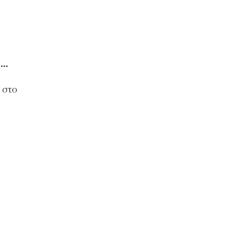
υ…
 στο