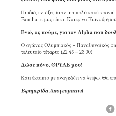
Παιδιά, εντάξει, ήταν μια πολύ κακή χρονι
Familiar», μας είπε η Κατερίνα Καινούργιου
Ενώ, ας πούμε, για τον Αlpha που δου
Ο αγώνας Ολυμπιακός – Παναθηναϊκός σημε
τελευταίο τέταρτο (22.45 – 23.00).
Δώσε πόνο, ΘΡΥΛΕ μου!
Κάτι έκτακτο με αναγκάζει να λείψω. Θα ε
Εφημερίδα Απογευματινή