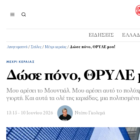
ΕΙΔΉΣΕΙΣ
ΕΛΛΆ
Απογευματινή
/
Στήλες
/
Μέχρι κεραίας
/
Δώσε πόνο, ΘΡΥΛΕ μου!
ΜΈΧΡΙ ΚΕΡΑΊΑΣ
Δώσε πόνο, ΘΡΥΛΕ 
Μου αρέσει το Μουντιάλ. Μου αρέσει αυτό το πολύχρ
γιορτή. Και αυτά τα ολέ της κερκίδας, μια πολιτισμέ
13:15 - 10 Ιουνίου 2026
Ντέπυ Γκολεμά