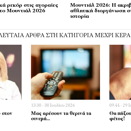
κά ρεκόρ στις αγοραίες
Μουντιάλ 2026: Η ακρι
 το Μουντιάλ 2026
αθλητική διοργάνωση σ
ιστορία
ΛΕΥΤΑΊΑ ΆΡΘΡΑ ΣΤΗ ΚΑΤΗΓΟΡΊΑ ΜΈΧΡΙ ΚΕΡΑ
13:30 - 30 Ιουλίου 2026
09:44 - 29 
 στον
Μας αρέσουν τα θερινά τα
Θα πήξου
σινεμά…
φέτος!