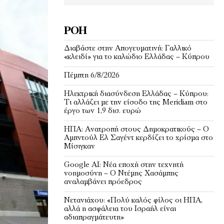
ΡΟΉ
Διαβάστε στην Απογευματινή: Γαλλικό
«κλειδί» για το καλώδιο Ελλάδας – Κύπρου
Πέμπτη 6/8/2026
Ηλεκτρική διασύνδεση Ελλάδας – Κύπρου:
Τι αλλάζει με την είσοδο της Meridiam στο
έργο των 1,9 δισ. ευρώ
ΗΠΑ: Ανατροπή στους Δημοκρατικούς – Ο
Αμπντούλ Ελ Σαγέντ κερδίζει το χρίσμα στο
Μίσιγκαν
Google AI: Νέα εποχή στην τεχνητή
νοημοσύνη – Ο Ντέμης Χασάμπης
αναλαμβάνει πρόεδρος
Νετανιάχου: «Πολύ καλός φίλος οι ΗΠΑ,
αλλά η ασφάλεια του Ισραήλ είναι
αδιαπραγμάτευτη»