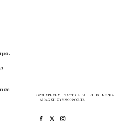
σμο.
ει
λησε
ΌΡΟΙ ΧΡΉΣΗΣ
ΤΑΥΤΌΤΗΤΑ
ΕΠΙΚΟΙΝΩΝΊΑ
ΔΉΛΩΣΗ ΣΥΜΜΌΡΦΩΣΗΣ