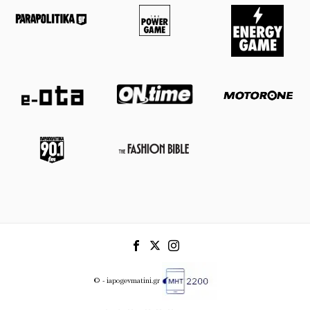
© - iapogevmatini.gr