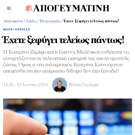
Απογευματινή
/
Στήλες
/
Μέχρι κεραίας
/
Έχετε ξεφύγει τελείως πάντως!
ΜΈΧΡΙ ΚΕΡΑΊΑΣ
Έχετε ξεφύγει τελείως πάντως!
Η Κατερίνα Ζαρίφη και η Ιωάννα Μαλέσκου ενδέχεται να
συνεργάζονται σε τηλεοπτική εκπομπή της απογευματινής
ζώνης. Όμως η νέα τηλεκριτικός Κατερίνα Καινούργιου
απεφάνθη ότι πιο αταίριαστο δίδυμο δεν έχει ξαναδεί!
14:30 - 13 Ιουνίου 2026
Ντέπυ Γκολεμά