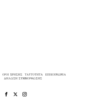
ΌΡΟΙ ΧΡΉΣΗΣ
ΤΑΥΤΌΤΗΤΑ
ΕΠΙΚΟΙΝΩΝΊΑ
ΔΉΛΩΣΗ ΣΥΜΜΌΡΦΩΣΗΣ