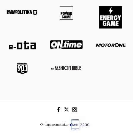
© - iapogevmatini.gr