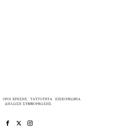
ΌΡΟΙ ΧΡΉΣΗΣ
ΤΑΥΤΌΤΗΤΑ
ΕΠΙΚΟΙΝΩΝΊΑ
ΔΉΛΩΣΗ ΣΥΜΜΌΡΦΩΣΗΣ