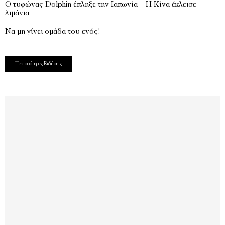
Ο τυφώνας Dolphin έπληξε την Ιαπωνία – H Κίνα έκλεισε
λιμάνια
Να μη γίνει ομάδα του ενός!
Περισσότερες Ειδήσεις