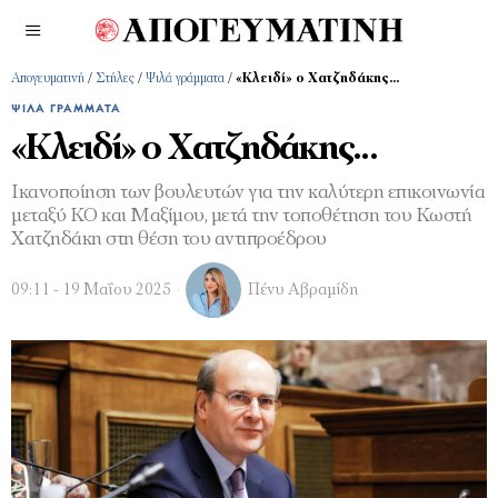
Απογευματινή
/
Στήλες
/
Ψιλά γράμματα
/
«Κλειδί» ο Χατζηδάκης…
ΨΙΛΆ ΓΡΆΜΜΑΤΑ
«Κλειδί» ο Χατζηδάκης…
Ικανοποίηση των βουλευτών για την καλύτερη επικοινωνία
μεταξύ ΚΟ και Μαξίμου, μετά την τοποθέτηση του Κωστή
Χατζηδάκη στη θέση του αντιπροέδρου
09:11 - 19 Μαΐου 2025
Πένυ Αβραμίδη