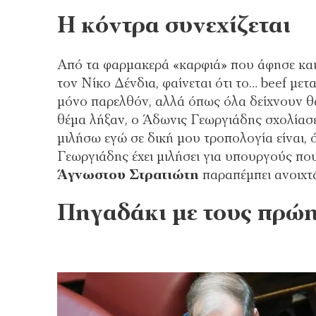
Η κόντρα συνεχίζεται
Από τα φαρμακερά «καρφιά» που άφησε κα
τον Νίκο Δένδια, φαίνεται ότι το… beef με
μόνο παρελθόν, αλλά όπως όλα δείχνουν θα
θέμα λήξαν, ο Άδωνις Γεωργιάδης σχολίασ
μιλήσω εγώ σε δική μου τροπολογία είναι, 
Γεωργιάδης έχει μιλήσει για υπουργούς πο
Άγνωστου Στρατιώτη
παραπέμπει ανοιχτά
Πηγαδάκι με τους πρώ