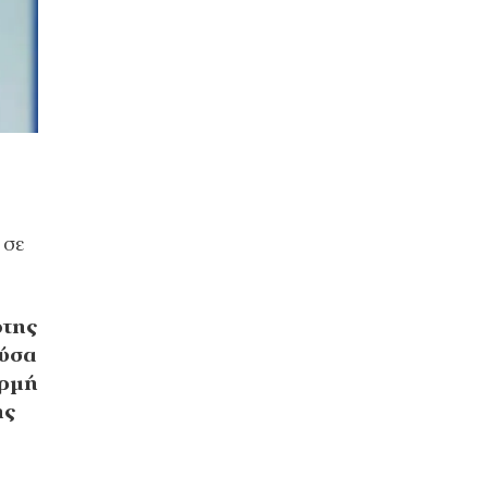
 σε
ώτης
ούσα
ορμή
ης