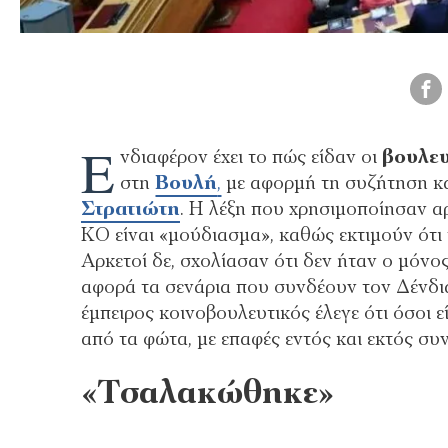
Ε
νδιαφέρον έχει το πώς είδαν οι
βουλευ
στη
Βουλή
,
με αφορμή τη συζήτηση κα
Στρατιώτη
. Η λέξη που χρησιμοποίησαν α
ΚΟ είναι «μούδιασμα», καθώς εκτιμούν ότι
Αρκετοί δε, σχολίασαν ότι δεν ήταν ο μόν
αφορά τα σενάρια που συνδέουν τον Δένδι
έμπειρος κοινοβουλευτικός έλεγε ότι όσοι ε
από τα φώτα, με επαφές εντός και εκτός συ
«Τσαλακώθηκε»