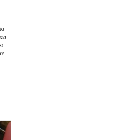
ια
χει
το
ην