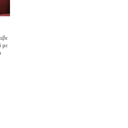
αβε
 με
α