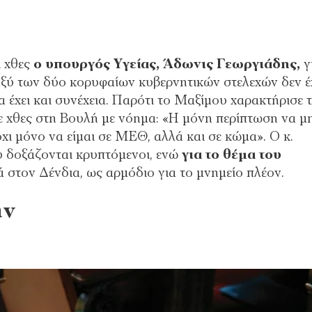
ι χθες
ο υπουργός Υγείας, Άδωνις Γεωργιάδης,
γ
ταξύ των δύο κορυφαίων κυβερνητικών στελεχών δεν έ
 έχει και συνέχεια. Παρότι το Μαξίμου χαρακτήρισε 
ε χθες στη Βουλή με νόημα: «Η μόνη περίπτωση να μ
όχι μόνο να είμαι σε ΜΕΘ, αλλά και σε κώμα». Ο κ.
υ δοξάζονται κρυπτόμενοι, ενώ
για το θέμα του
 στον Δένδια, ως αρμόδιο για το μνημείο πλέον.
ην