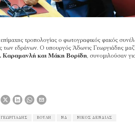
ς επίμαχης τροπολογίας ο φωτογραφικός φακός συνέλ
ές των εδράνων. Ο υπουργός Άδωνις Γεωργιάδης μαζί
. Καραμανλή
και Μάκη Βορίδη
, συνομιλούσαν γι
 ΓΕΩΡΓΙΆΔΗΣ
ΒΟΥΛΉ
ΝΔ
ΝΊΚΟΣ ΔΈΝΔΙΑΣ