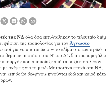
τές της ΝΔ
όλα όσα εκτυλίχθηκαν το τελευταίο διή
ι ψήφιση της τροπολογίας για τον
Άγνωστο
ρκετοί για να αποτυπώσουν το κλίμα στο εσωτερικό τ
 το θέμα με τη στάση του Νίκου Δένδια «παραμεγάλω
ος υπουργός που απουσίαζε από τη συζήτηση. Όσον
α με σκέψεις για τη μετά-Μητσοτάκη εποχή στη ΝΔ,
ίναι «επίδοξοι δελφίνοι» κινούνται εδώ και καιρό κάτ
νόρων.