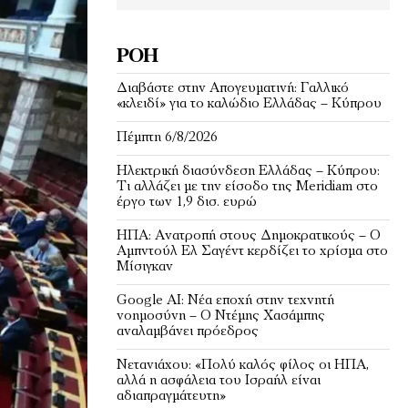
ΡΟΉ
Διαβάστε στην Απογευματινή: Γαλλικό
«κλειδί» για το καλώδιο Ελλάδας – Κύπρου
Πέμπτη 6/8/2026
Ηλεκτρική διασύνδεση Ελλάδας – Κύπρου:
Τι αλλάζει με την είσοδο της Meridiam στο
έργο των 1,9 δισ. ευρώ
ΗΠΑ: Ανατροπή στους Δημοκρατικούς – Ο
Αμπντούλ Ελ Σαγέντ κερδίζει το χρίσμα στο
Μίσιγκαν
Google AI: Νέα εποχή στην τεχνητή
νοημοσύνη – Ο Ντέμης Χασάμπης
αναλαμβάνει πρόεδρος
Νετανιάχου: «Πολύ καλός φίλος οι ΗΠΑ,
αλλά η ασφάλεια του Ισραήλ είναι
αδιαπραγμάτευτη»