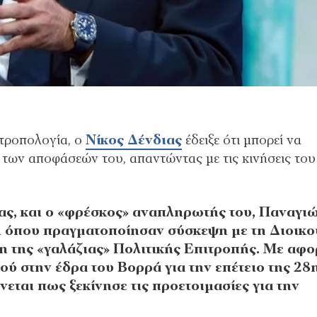
 τροπολογία, ο
Νίκος Δένδιας
έδειξε ότι μπορεί να
 των αποφάσεών του, απαντώντας με τις κινήσεις του
ας, και ο «φρέσκος» αναπληρωτής του, Παναγι
 όπου πραγματοποίησαν σύσκεψη με τη Διοικ
λη της «γαλάζιας» Πολιτικής Επιτροπής. Με αφ
ύ στην έδρα του Βορρά για την επέτειο της 28
εται πως ξεκίνησε τις προετοιμασίες για την