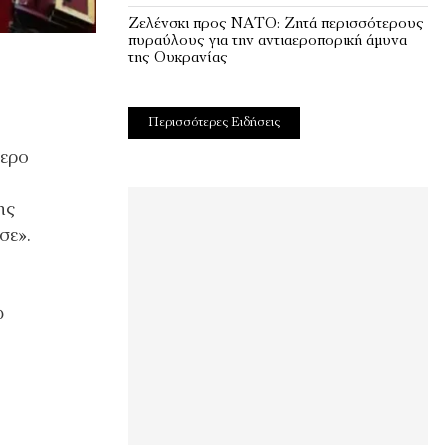
Ζελένσκι προς ΝΑΤΟ: Ζητά περισσότερους
πυραύλους για την αντιαεροπορική άμυνα
της Ουκρανίας
Περισσότερες Ειδήσεις
μερο
ης
σε».
ω