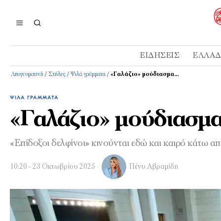
ΕΙΔΉΣΕΙΣ
ΕΛΛΆ
Απογευματινή
/
Στήλες
/
Ψιλά γράμματα
/
«Γαλάζιο» μούδιασμα…
ΨΙΛΆ ΓΡΆΜΜΑΤΑ
«Γαλάζιο» μούδιασμ
«Επίδοξοι δελφίνοι» κινούνται εδώ και καιρό κάτω απ
10:20 - 23 Οκτωβρίου 2025
Πένυ Αβραμίδη