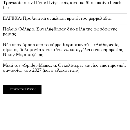
Tραγωδία στην Πάρο: Πνίγηκε 4χρονο παιδί σε πισίνα beach
bar
ΕΛΓΕΚΑ: Προληπτική ανάκληση προϊόντος μαρμελάδας
Παλαιό Φάληρο: Συνελήφθησαν δύο μέλη της ρωσόφωνης
μαφίας
Νέα αποχώρηση από το κόμμα Καρυστιανού – «Αυθαιρεσία,
φίμωση, δολοφονία χαρακτήρων», καταγγέλει ο επιχειρηματίας
Νίκος Μπρουτζάκης
Μετά τον «Spider-Man»… τι; Oι καλύτερες ταινίες επιστημονικής
φαντασίας του 2027 (και ο «Άρχοντας»)
Περισσότερες Ειδήσεις