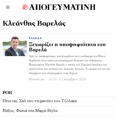
Κλεάνθης Βαρελάς
ΕΛΛΆΔΑ
Ξεχωρίζει η υποψηφιότητα του
Βαρελά
Από τις υποψηφιότητες που ξεχωρίζουν στον συνδυασμό του Νίκου
Χαρδαλιά είναι αυτή του αναπληρωτή διοικητή του «Θριάσιου»
Νοσοκομείου, Κλεάνθη Βαρελά, ο οποίος την Κυριακή διεκδικεί την
εμπιστοσύνη των πολιτών της Δυτικής Αττικής. Το όραμά του για την
Περιφέρεια και συγκεκριμένα τους δήμους
Newsroom
16:53 - 6 Οκτωβρίου 2023
ΡΟΉ
Ήττα της Χαλ στο ντεμπούτο του Τζολάκη
Νάξος: Φωτιά στη Μικρή Βίγλα