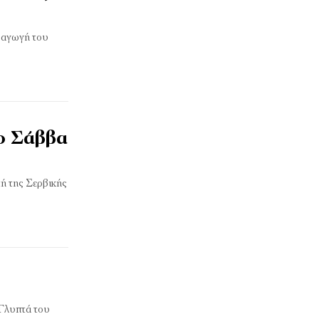
αραγωγή του
ιο Σάββα
τή της Σερβικής
 Γλυπτά του