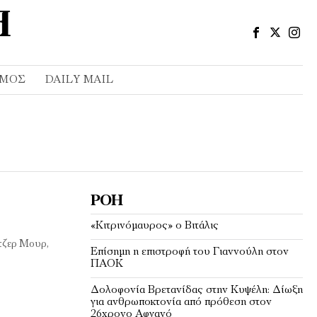
ΣΜΌΣ
DAILY MAIL
ΡΟΉ
«Κιτρινόμαυρος» ο Βιτάλις
ότζερ Μουρ,
Επίσημη η επιστροφή του Γιαννούλη στον
ΠΑΟΚ
Δολοφονία Βρετανίδας στην Κυψέλη: Δίωξη
για ανθρωποκτονία από πρόθεση στον
26χρονο Αφγανό