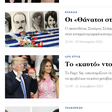
ΕΛΛΆΔΑ
Oι «Θάνατοι στ
Ο σκηνοθέτης Σταύρος Στάγκ
στην κινηματογραφική καταγρ
22:44 - 20 Ιανουαρίου 2026
LIFE STYLE
Το «καυτό» ντ
Το Page Six, υποστηρίζουν ότ
να προβεί και να κάνει μετάβα
12:38 - 22 Δεκεμβρίου 2025
ΤΗΛΕΌΡΑΣΗ