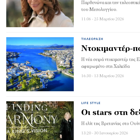
Παρθενώνα και την τηλεοπτικ
του Μεσολογγίου.
11:06 - 25 Μαρτίου 2026
ΤΗΛΕΌΡΑΣΗ
Ντοκιμαντέρ-πο
Η νέα σειρά ντοκιμαντέρ της Ε
αφιερωμένο στη Χαλκίδα
16:30 - 13 Μαρτίου 2026
LIFE STYLE
Οι stars στη δ
Η ελίτ της Βρετανίας στο Ουί
13:20 - 30 Ιανουαρίου 2026