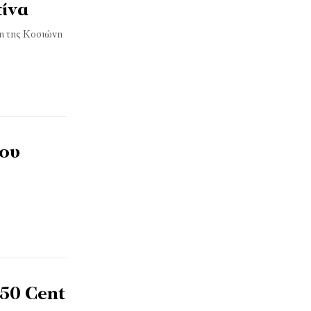
τίνα
ση της Κοσιώνη
μου
 50 Cent