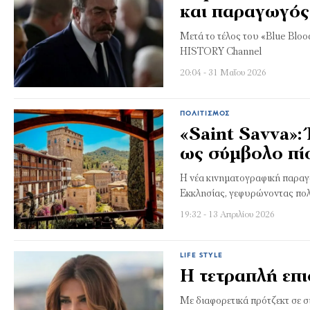
και παραγωγός 
Μετά το τέλος του «Blue Blo
HISTORY Channel
20:04 - 31 Μαΐου 2026
ΠΟΛΙΤΙΣΜΌΣ
«Saint Savva»:
ως σύμβολο πίσ
Η νέα κινηματογραφική παραγω
Εκκλησίας, γεφυρώνοντας πολ
19:32 - 13 Απριλίου 2026
LIFE STYLE
H τετραπλή επ
Με διαφορετικά πρότζεκτ σε σ