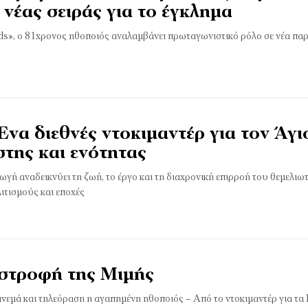
νέας σειράς για το έγκλημα
ods», ο 81χρονος ηθοποιός αναλαμβάνει πρωταγωνιστικό ρόλο σε νέα π
 Ένα διεθνές ντοκιμαντέρ για τον Άγ
της και ενότητας
γή αναδεικνύει τη ζωή, το έργο και τη διαχρονική επιρροή του θεμελιω
ιτισμούς και εποχές
ιστροφή της Μιµής
ινεμά και τηλεόραση η αγαπημένη ηθοποιός – Από το ντοκιμαντέρ για τα