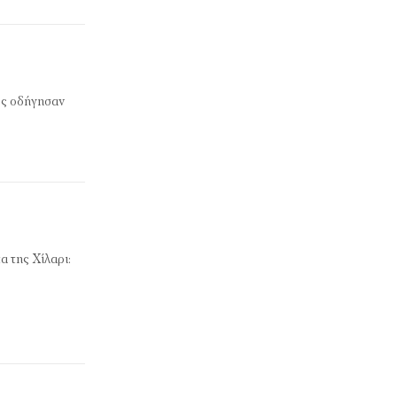
υς οδήγησαν
α της Χίλαρι: