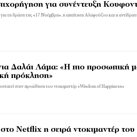
επιχορήγηση για συνέντευξη Κουφον
 για τη δράση της «17 Νοέμβρη», η απαίτηση Αλαφούζου και η αντίδρα
για Δαλάι Λάμα: «Η πιο προσωπική 
κή πρόκληση»
οστατεί στην προώθηση του ντοκιμαντέρ «Wisdom of Happiness»
στο Netflix η σειρά ντοκιμαντέρ του