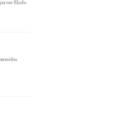
για την Έξοδο
επεισόδιο