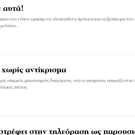
 αυτά!
πια» του τύπου «μακάρι να υλοποιηθεί η πρόταση και να βρίσκομαι του 
τρελαίνει…
 χωρίς αντίκρισμα
ίς επαρκείς μηχανισμούς διαχείρισης, ενώ οι αποφάσεις επηρεάζονταν
λιτικές πιέσεις
ιστρέφει στην τηλεόραση ως παρουσ