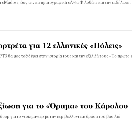
ή «Madre», έως την κινηματογραφική «Αγία Φιλοθέη» και την εκδήλωση 
ρτρέτα για 12 ελληνικές «Πόλεις»
ΡΤ3 θα μας ταξιδέψει στην ιστορία τους και την εξέλιξή τους - Το πρώτο 
εξίωση για το «Όραμα» του Κάρολου
νδσορ για το ντοκιμαντέρ με την περιβαλλοντική δράση του βασιλιά