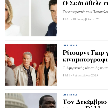
Ο Σκάι ήθελε 
Το ντοκιμαντέρ του Παπαχελά
13:40 - 18 Δεκεμβρίου 2025
LIFE STYLE
Ρίτσαρντ Γκιρ 
κινηματογραφι
Ο Αμερικανός ηθοποιός πρωτ
13:11 - 7 Δεκεμβρίου 2025
LIFE STYLE
Τον Δεκέμβριο 