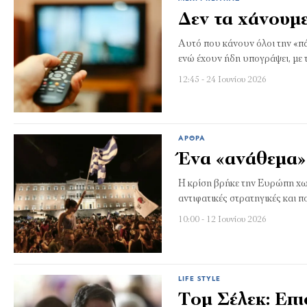
Δεν τα χάνουμε
Αυτό που κάνουν όλοι την «πά
ενώ έχουν ήδη υπογράψει, με 
12:45 - 24 Ιουνίου 2026
ΆΡΘΡΑ
Ένα «ανάθεμα»
Η κρίση βρήκε την Ευρώπη χωρ
αντιφατικές στρατηγικές και πο
10:00 - 12 Ιουνίου 2026
LIFE STYLE
Τομ Σέλεκ: Επ