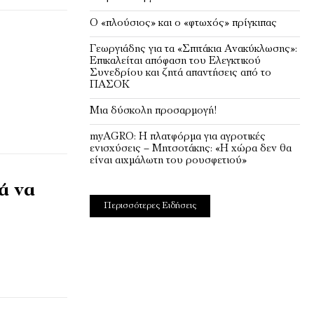
Ο «πλούσιος» και ο «φτωχός» πρίγκιπας
Γεωργιάδης για τα «Σπιτάκια Ανακύκλωσης»:
Επικαλείται απόφαση του Ελεγκτικού
Συνεδρίου και ζητά απαντήσεις από το
ΠΑΣΟΚ
Μια δύσκολη προσαρμογή!
myAGRO: Η πλατφόρμα για αγροτικές
ενισχύσεις – Μητσοτάκης: «Η χώρα δεν θα
είναι αιχμάλωτη του ρουσφετιού»
ά να
Περισσότερες Ειδήσεις