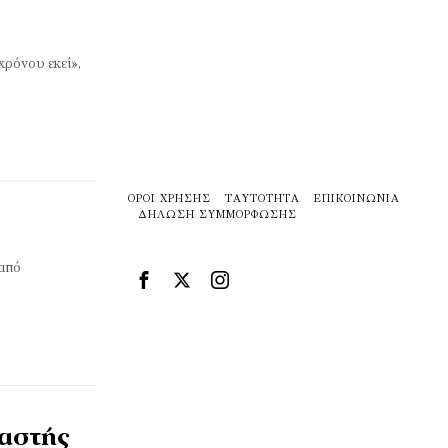
χρόνου εκεί»,
ΌΡΟΙ ΧΡΉΣΗΣ
ΤΑΥΤΌΤΗΤΑ
ΕΠΙΚΟΙΝΩΝΊΑ
ΔΉΛΩΣΗ ΣΥΜΜΌΡΦΩΣΗΣ
 από
ιαστής