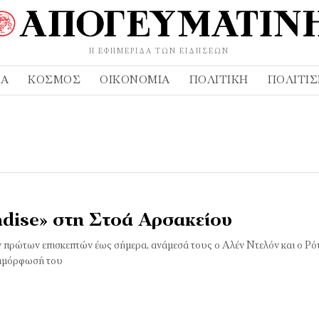
Η ΕΦΗΜΕΡΊΔΑ ΤΩΝ ΕΙΔΉΣΕΩΝ
ΔΑ
ΚΌΣΜΟΣ
ΟΙΚΟΝΟΜΊΑ
ΠΟΛΙΤΙΚΉ
ΠΟΛΙΤΙ
adise» στη Στοά Αρσακείου
 πρώτων επισκεπτών έως σήμερα, ανάμεσά τους ο Αλέν Ντελόν και ο Ρ
ταμόρφωσή του