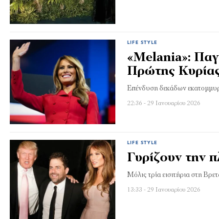
LIFE STYLE
«Melania»: Παγ
Πρώτης Κυρία
Επένδυση δεκάδων εκατομμυ
22:36 - 29 Ιανουαρίου 2026
LIFE STYLE
Γυρίζουν την π
Μόλις τρία εισιτήρια στη Βρε
13:33 - 29 Ιανουαρίου 2026