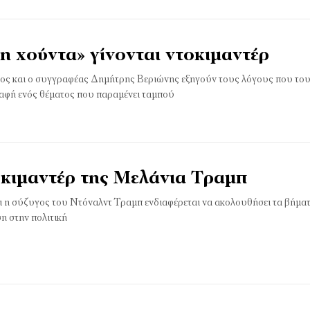
η χούντα» γίνονται ντοκιµαντέρ
ος και ο συγγραφέας Δημήτρης Βεριώνης εξηγούν τους λόγους που το
αφή ενός θέματος που παραμένει ταμπού
οκιμαντέρ της Μελάνια Τραμπ
ι η σύζυγος του Ντόναλντ Τραμπ ενδιαφέρεται να ακολουθήσει τα βήματ
ση στην πολιτική