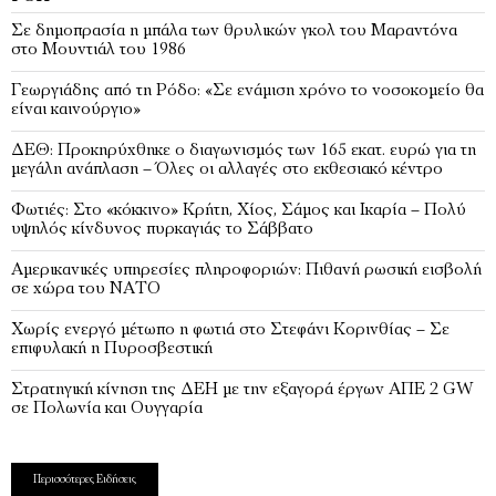
Σε δημοπρασία η μπάλα των θρυλικών γκολ του Μαραντόνα
στο Μουντιάλ του 1986
Γεωργιάδης από τη Ρόδο: «Σε ενάμιση χρόνο το νοσοκομείο θα
είναι καινούργιο»
ΔΕΘ: Προκηρύχθηκε ο διαγωνισμός των 165 εκατ. ευρώ για τη
μεγάλη ανάπλαση – Όλες οι αλλαγές στο εκθεσιακό κέντρο
Φωτιές: Στο «κόκκινο» Κρήτη, Χίος, Σάμος και Ικαρία – Πολύ
υψηλός κίνδυνος πυρκαγιάς το Σάββατο
Αμερικανικές υπηρεσίες πληροφοριών: Πιθανή ρωσική εισβολή
σε χώρα του ΝΑΤΟ
Χωρίς ενεργό μέτωπο η φωτιά στο Στεφάνι Κορινθίας – Σε
επιφυλακή η Πυροσβεστική
Στρατηγική κίνηση της ΔΕΗ με την εξαγορά έργων ΑΠΕ 2 GW
σε Πολωνία και Ουγγαρία
Περισσότερες Ειδήσεις