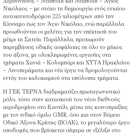
Χερσόνησος – Νεάπολη και Νεάπολη – Άγιος
Νικόλαος – με στόχο τη δημιουργία ενός ενιαίου
αυτοκινητοδρόμου 225 χιλιομέτρων από την
Κίσσαμο έως τον Άγιο Νικόλαο, ενώ παράλληλα
προωθούνται οι μελέτες για την επέκτασή του
μέχρι τη Σητεία. Παράλληλα, προχωρούν
παρεμβάσεις οδικής ασφάλειας σε όλο το μήκος
του άξονα, με ολοκληρωμένες εργασίες στα
τμήματα Χανιά – Κολυμπάρι και ΧΥΤΑ Ηρακλείου
– Λινοπεράματα και νέα έργα να δρομολογούνται
εντός του καλοκαιριού στα υπόλοιπα τμήματα.
Η ΓΕΚ ΤΕΡΝΑ διαδραματίζει πρωταγωνιστικό
ρόλο, τόσο στην κατασκευή του νέου διεθνούς
αεροδρομίου στο Καστέλι, μέσω της κοινοπραξίας
με τον ινδικό όμιλο GMR, όσο και στον Βόρειο
Οδικό Άξονα Κρήτης (ΒΟΑΚ), το μεγαλύτερο έργο
υποδομής που βρίσκεται σήμερα σε εξέλιξη στο