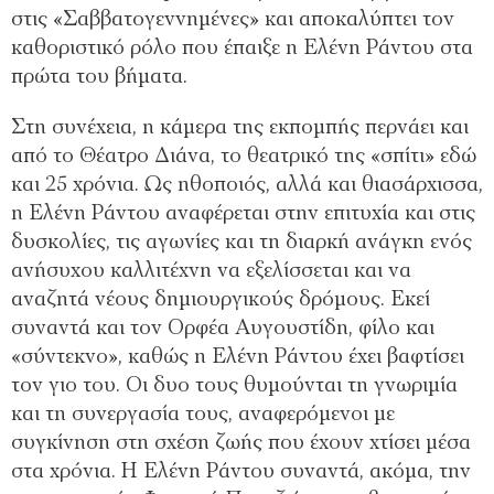
στις «Σαββατογεννημένες» και αποκαλύπτει τον
καθοριστικό ρόλο που έπαιξε η Ελένη Ράντου στα
πρώτα του βήματα.
Στη συνέχεια, η κάμερα της εκπομπής περνάει και
από το Θέατρο Διάνα, το θεατρικό της «σπίτι» εδώ
και 25 χρόνια. Ως ηθοποιός, αλλά και θιασάρχισσα,
η Ελένη Ράντου αναφέρεται στην επιτυχία και στις
δυσκολίες, τις αγωνίες και τη διαρκή ανάγκη ενός
ανήσυχου καλλιτέχνη να εξελίσσεται και να
αναζητά νέους δημιουργικούς δρόμους. Εκεί
συναντά και τον Ορφέα Αυγουστίδη, φίλο και
«σύντεκνο», καθώς η Ελένη Ράντου έχει βαφτίσει
τον γιο του. Οι δυο τους θυμούνται τη γνωριμία
και τη συνεργασία τους, αναφερόμενοι με
συγκίνηση στη σχέση ζωής που έχουν χτίσει μέσα
στα χρόνια. Η Ελένη Ράντου συναντά, ακόμα, την