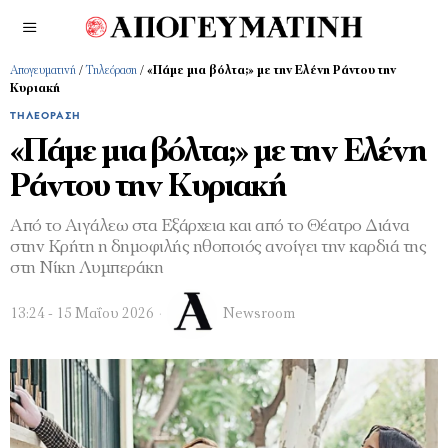
Απογευματινή
/
Τηλεόραση
/
«Πάμε μια βόλτα;» με την Ελένη Ράντου την
Κυριακή
ΤΗΛΕΌΡΑΣΗ
«Πάμε μια βόλτα;» με την Ελένη
Ράντου την Κυριακή
Από το Αιγάλεω στα Εξάρχεια και από το Θέατρο Διάνα
στην Κρήτη η δημοφιλής ηθοποιός ανοίγει την καρδιά της
στη Νίκη Λυμπεράκη
13:24 - 15 Μαΐου 2026
Newsroom