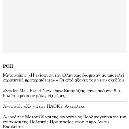
ΡΟΉ
Μητσοτάκης: «Η ενίσχυση της ελληνικής βιομηχανίας αποτελεί
στρατηγική προτεραιότητα» – Οι επτά άξονες του νέου σχεδίου
«Spider-Man: Brand New Day»: Εισπράξεις πάνω από ένα δισ.
δολάρια μέσα σε μόλις έξι μέρες
Άγνωστός «Χ» για τον ΠΑΟΚ η Άντερλεχτ
Δωρεά της Motor Oil και της οικογένειας Βαρδινογιάννη για την
ενίσχυση της Πολιτικής Προστασίας στον Δήμο Αγίου
Βασιλείου