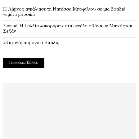
Η Λήμνος αγκάλιασε τη Νατάσσα Μποφίλιου σε μια βραδιά
γεμάτη μουσική
Σινεμά: Η Γαλλία «σκοράρει» στη μεγάλη οθόνη με Μπινός και
Σεζάν
«Κιτρινόμαυρος» ο Βιτάλις
Περισσότερες Ειδήσεις