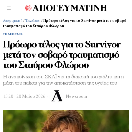
Απογευματινή
/
Τηλεόραση
/
Πρόωρο τέλος για το Survivor μετά τον σοβαρό
τραυματισμό του Σταύρου Φλώρου
ΤΗΛΕΌΡΑΣΗ
Πρόωρο τέλος για το Survivor
μετά τον σοβαρό τραυματισμό
του Σταύρου Φλώρου
Η ανακοίνωση του ΣΚΑΪ για τη διακοπή του ριάλιτι και η
μάχη του παίκτη για την αποκατάσταση της υγείας του
15:20 - 20 Μαΐου 2026
Newsroom