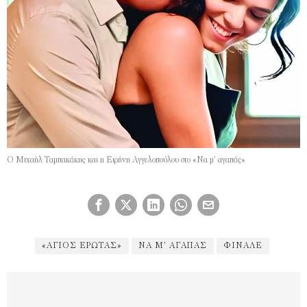
O Μιχαήλ Ταμπακάκης και η Ειρήνη Αγγελοπούλου στο «Να μ’ αγαπάς»
«ΆΓΙΟΣ ΈΡΩΤΑΣ»
ΝΑ Μ’ ΑΓΑΠΆΣ
ΦΙΝΆΛΕ