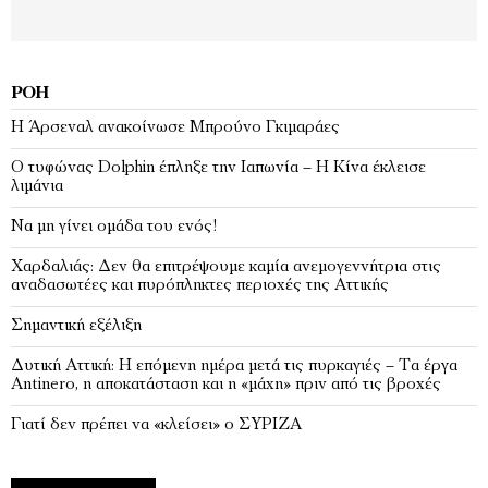
ΡΟΉ
Η Άρσεναλ ανακοίνωσε Μπρούνο Γκιμαράες
Ο τυφώνας Dolphin έπληξε την Ιαπωνία – H Κίνα έκλεισε
λιμάνια
Να μη γίνει ομάδα του ενός!
Χαρδαλιάς: Δεν θα επιτρέψουμε καμία ανεμογεννήτρια στις
αναδασωτέες και πυρόπληκτες περιοχές της Αττικής
Σημαντική εξέλιξη
Δυτική Αττική: Η επόμενη ημέρα μετά τις πυρκαγιές – Τα έργα
Antinero, η αποκατάσταση και η «μάχη» πριν από τις βροχές
Γιατί δεν πρέπει να «κλείσει» ο ΣΥΡΙΖΑ