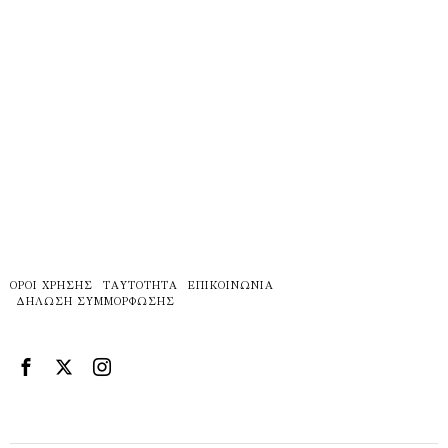
ΌΡΟΙ ΧΡΉΣΗΣ
ΤΑΥΤΌΤΗΤΑ
ΕΠΙΚΟΙΝΩΝΊΑ
ΔΉΛΩΣΗ ΣΥΜΜΌΡΦΩΣΗΣ