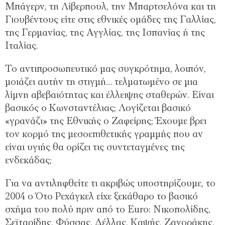
Μπάγερν, τη Λίβερπουλ, την Μπαρτσελόνα και τη
Γιουβέντους είτε στις εθνικές ομάδες της Γαλλίας,
της Γερμανίας, της Αγγλίας, της Ισπανίας ή της
Ιταλίας.
Το αντιπροσωπευτικό μας συγκρότημα, λοιπόν,
μοιάζει αυτήν τη στιγμή… τελματωμένο σε μια
λίμνη αβεβαιότητας και έλλειψης σταθερών. Είναι
βασικός ο Κωνσταντέλιας; Λογίζεται βασικό
«γρανάζι» της Εθνικής ο Ζαφείρης; Έχουμε βρει
τον κορμό της μεσοεπιθετικής γραμμής που αν
είναι υγιής θα ορίζει τις συντεταγμένες της
ενδεκάδας;
Για να αντιληφθείτε τι ακριβώς υποστηρίζουμε, το
2004 ο Ότο Ρεχάγκελ είχε ξεκάθαρο το βασικό
σχήμα του πολύ πριν από το Euro: Νικοπολίδης,
Σεϊταρίδης, Φύσσας, Δέλλας, Καψής, Ζαγοράκης,