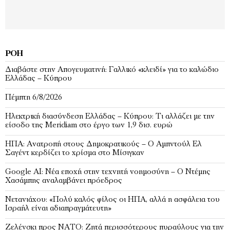
ΡΟΉ
Διαβάστε στην Απογευματινή: Γαλλικό «κλειδί» για το καλώδιο
Ελλάδας – Κύπρου
Πέμπτη 6/8/2026
Ηλεκτρική διασύνδεση Ελλάδας – Κύπρου: Τι αλλάζει με την
είσοδο της Meridiam στο έργο των 1,9 δισ. ευρώ
ΗΠΑ: Ανατροπή στους Δημοκρατικούς – Ο Αμπντούλ Ελ
Σαγέντ κερδίζει το χρίσμα στο Μίσιγκαν
Google AI: Νέα εποχή στην τεχνητή νοημοσύνη – Ο Ντέμης
Χασάμπης αναλαμβάνει πρόεδρος
Νετανιάχου: «Πολύ καλός φίλος οι ΗΠΑ, αλλά η ασφάλεια του
Ισραήλ είναι αδιαπραγμάτευτη»
Ζελένσκι προς ΝΑΤΟ: Ζητά περισσότερους πυραύλους για την