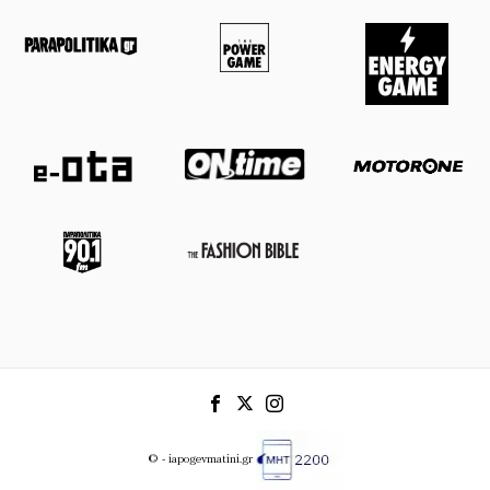
© - iapogevmatini.gr