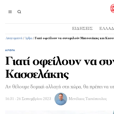
ΕΙΔΉΣΕΙΣ
ΕΛΛΆ
Απογευματινή
/
Άρθρα
/
Γιατί οφείλουν να συνομιλούν Μητσοτάκης και Κασ
ΆΡΘΡΑ
Γιατί οφείλουν να σ
Κασσελάκης
Αν θέλουμε δομική αλλαγή στη χώρα, θα πρέπει να υπ
16:31 - 26 Σεπτεμβρίου 2023
Μενέλαος Τασιόπουλος