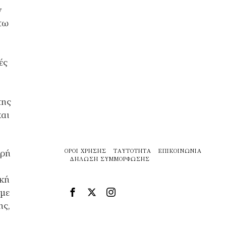
ν
τω
ές
της
και
ερή
ΌΡΟΙ ΧΡΉΣΗΣ
ΤΑΥΤΌΤΗΤΑ
ΕΠΙΚΟΙΝΩΝΊΑ
ΔΉΛΩΣΗ ΣΥΜΜΌΡΦΩΣΗΣ
ική
υμε
ης,