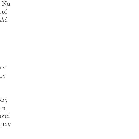
. Να
υτό
λλά
την
τον
εως
στη
μετά
 μας