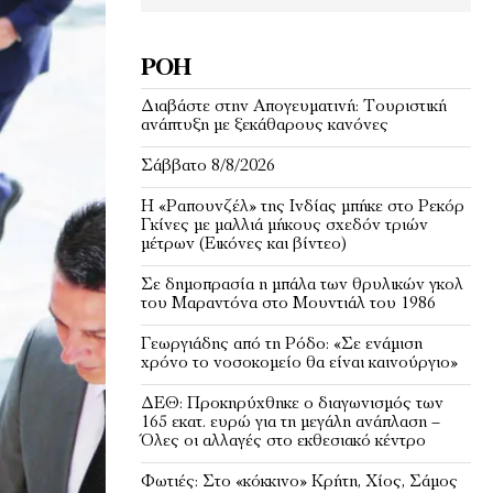
ΡΟΉ
Διαβάστε στην Απογευματινή: Τουριστική
ανάπτυξη με ξεκάθαρους κανόνες
Σάββατο 8/8/2026
Η «Ραπουνζέλ» της Ινδίας μπήκε στο Ρεκόρ
Γκίνες με μαλλιά μήκους σχεδόν τριών
μέτρων (Εικόνες και βίντεο)
Σε δημοπρασία η μπάλα των θρυλικών γκολ
του Μαραντόνα στο Μουντιάλ του 1986
Γεωργιάδης από τη Ρόδο: «Σε ενάμιση
χρόνο το νοσοκομείο θα είναι καινούργιο»
ΔΕΘ: Προκηρύχθηκε ο διαγωνισμός των
165 εκατ. ευρώ για τη μεγάλη ανάπλαση –
Όλες οι αλλαγές στο εκθεσιακό κέντρο
Φωτιές: Στο «κόκκινο» Κρήτη, Χίος, Σάμος