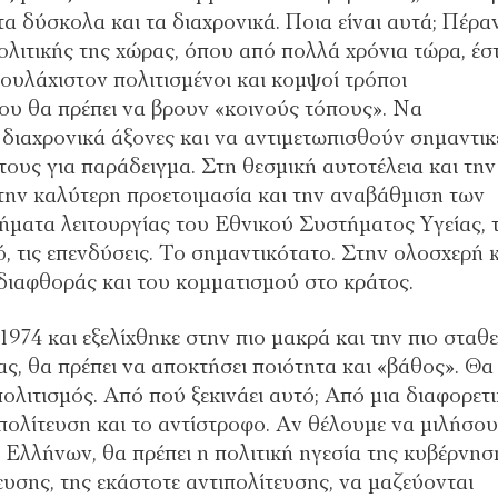
α δύσκολα και τα διαχρονικά. Ποια είναι αυτά; Πέρα
πολιτικής της χώρας, όπου από πολλά χρόνια τώρα, έσ
ουλάχιστον πολιτισμένοι και κομψοί τρόποι
ου θα πρέπει να βρουν «κοινούς τόπους». Να
ιαχρονικά άξονες και να αντιμετωπισθούν σημαντικ
άτους για παράδειγμα. Στη θεσμική αυτοτέλεια και την
Στην καλύτερη προετοιμασία και την αναβάθμιση των
ήματα λειτουργίας του Εθνικού Συστήματος Υγείας, 
ό, τις επενδύσεις. Το σημαντικότατο. Στην ολοσχερή 
διαφθοράς και του κομματισμού στο κράτος.
974 και εξελίχθηκε στην πιο μακρά και την πιο σταθ
ς, θα πρέπει να αποκτήσει ποιότητα και «βάθος». Θα
πολιτισμός. Από πού ξεκινάει αυτό; Από μια διαφορετ
πολίτευση και το αντίστροφο. Αν θέλουμε να μιλήσο
 Ελλήνων, θα πρέπει η πολιτική ηγεσία της κυβέρνησ
ευσης, της εκάστοτε αντιπολίτευσης, να μαζεύονται