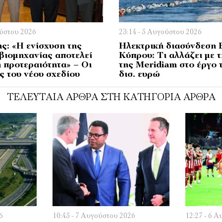
ούστου 2026
23:14 - 5 Αυγούστου 2026
ς: «Η ενίσχυση της
Ηλεκτρική διασύνδεση 
βιομηχανίας αποτελεί
Κύπρου: Τι αλλάζει με 
 προτεραιότητα» – Οι
της Meridiam στο έργο 
ς του νέου σχεδίου
δισ. ευρώ
ΤΕΛΕΥΤΑΊΑ ΆΡΘΡΑ ΣΤΗ ΚΑΤΗΓΟΡΊΑ ΆΡΘΡΑ
6
10:45 - 7 Αυγούστου 2026
12:27 - 6 