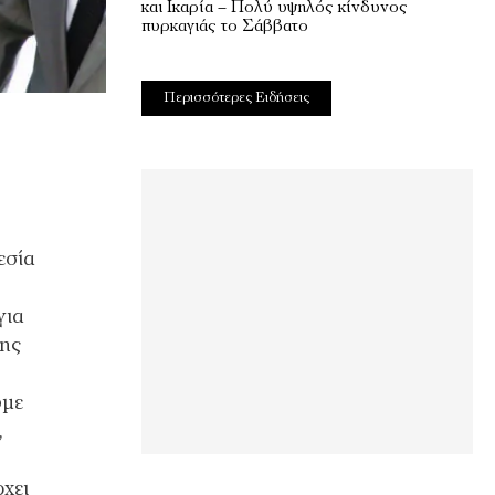
και Ικαρία – Πολύ υψηλός κίνδυνος
πυρκαγιάς το Σάββατο
Περισσότερες Ειδήσεις
εσία
για
σης
υμε
,
χει