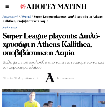
Απογευματινή
/
Αθλητικά
/
Super League playouts: Διπλό-χρυσάφι η Athens
Kallithea, υποβιβάστηκε η Λαμία
ΑΘΛΗΤΙΚΆ
Super League playouts: Διπλό-
χρυσάφι η Athens Kallithea,
υποβιβάστηκε η Λαμία
Κάθε ματς που ακολουθεί από τα πέντε εναπομείναντα έχει
τον χαρακτήρα τελικού
20:43 - 28 Απριλίου 2025
Newsroom