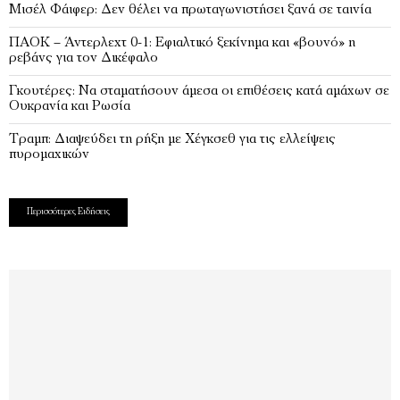
Μισέλ Φάιφερ: Δεν θέλει να πρωταγωνιστήσει ξανά σε ταινία
ΠΑΟΚ – Άντερλεχτ 0-1: Εφιαλτικό ξεκίνημα και «βουνό» η
ρεβάνς για τον Δικέφαλο
Γκουτέρες: Να σταματήσουν άμεσα οι επιθέσεις κατά αμάχων σε
Ουκρανία και Ρωσία
Τραμπ: Διαψεύδει τη ρήξη με Χέγκσεθ για τις ελλείψεις
πυρομαχικών
Περισσότερες Ειδήσεις