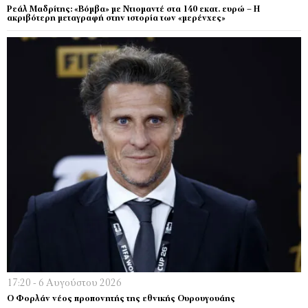
Ρεάλ Μαδρίτης: «Βόμβα» με Ντιομαντέ στα 140 εκατ. ευρώ – Η
ακριβότερη μεταγραφή στην ιστορία των «μερένχες»
17:20 - 6 Αυγούστου 2026
Ο Φορλάν νέος προπονητής της εθνικής Ουρουγουάης