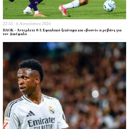
22:55 - 6 Αυγούστου 2026
ΠΑΟΚ – Άντερλεχτ 0-1: Εφιαλτικό ξεκίνημα και «βουνό» η ρεβάνς για
τον Δικέφαλο