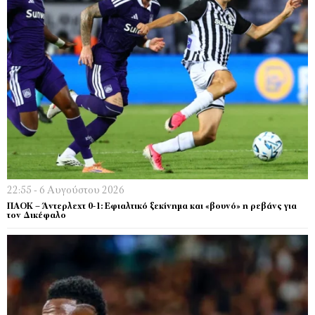
22:55 - 6 Αυγούστου 2026
ΠΑΟΚ – Άντερλεχτ 0-1: Εφιαλτικό ξεκίνημα και «βουνό» η ρεβάνς για
τον Δικέφαλο