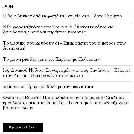
ΡΟΉ
Πώς σώθηκαν από τη φωτιά τα μνημεία στο Πόρτο Γερμενό
Νέο χωροταξικό για τον Τουρισμό: Οι νέοι κανόνες για
ξενοδοχεία, νησιά και παράκτιες περιοχές
Το μυστικό που κρύβουν οι «Καταρράκτες του αίματος» στην
Ανταρκτική
Το μυστηριώδες τετ α τετ Χαμενεΐ με Πεζεσκιάν
Ιός Δυτικού Νείλου: Συναγερμός για τους θανάτους – Έξαρση
στην Αττική – Οι περιοχές στο «κόκκινο»
«Πίεση» σε Τραμπ με δόλωμα την αιωνιότητα
Φωτιά στη Βοιωτία: Προφυλακίστηκαν ο δήμαρχος Στυλίδας,
εργολάβος και κατασκευαστής – Τα ευρήματα που «έδειξαν» το
βραχυκύκλωμα
Περισσότερες Ειδήσεις