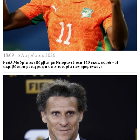
18:09 - 6 Αυγούστου 2026
Ρεάλ Μαδρίτης: «Βόμβα» με Ντιομαντέ στα 140 εκατ. ευρώ – Η
ακριβότερη μεταγραφή στην ιστορία των «μερένχες»