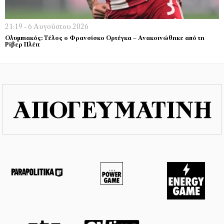
21:19 - 6 Αυγούστου 2026
Ολυμπιακός: Τέλος ο Φρανσίσκο Ορτέγκα – Ανακοινώθηκε από τη
Ρίβερ Πλέιτ