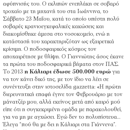
αφύπνισής του. Ο εκλιπών ενεπλάκη σε σοβαρό
τροχαίο με τη μηχανή του στα Ιωάννινα, το
Σάββατο 23 Μαΐου, κατά το οποίο υπέστη πολύ
σοβαρές κρανιοεγκεφαλικές κακώσεις και
διακομίσθηκε άμεσα στο νοσοκομείο, ενώ η
κατάστασή του χαρακτηριζόταν ως εξαιρετικά
κρίσιμη. Ο ποδοσφαιρικός κόσμος τον
αποχαιρέτησε με θλίψη. Ο Γιαννιώτης άσος έκανε
τα πρώτα του ποδοσφαιρικά βήματα στον ΠΑΣ.
Το 2013
η Κάλιαρι έδωσε 500.000 ευρώ
για
να τον κάνει δικό της, με τον ίδιο να λέει σε
συνέντευξη στην ιστοσελίδα gazzetta: «Η πρώτη
διερευνητική επαφή έγινε τον Φεβρουάριο με τον
μάνατζέρ μου, αλλά εκείνος μετά από καιρό μού
είπε ότι η συγκεκριμένη ομάδα με παρακολουθεί,
για να μη με αγχώσει. Εγώ δεν το πολυπίστευα…
Έλεγα “πού θα με δει η Κάλιαρι στα Γιάννενα”.