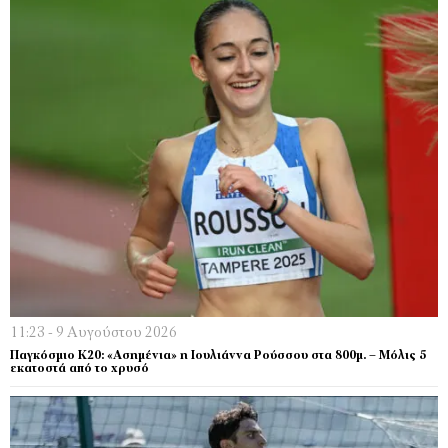
11:23 - 9 Αυγούστου 2026
Παγκόσμιο Κ20: «Ασημένια» η Ιουλιάννα Ρούσσου στα 800μ. – Μόλις 5
εκατοστά από το χρυσό