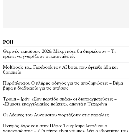
ΡΟΉ
Θερινές εκπτώσεις 2026: Μέχρι πότε θα διαρκέσουν – Τι
πρέπει να γνωρίζουν οι καταναλωτές
Moltbook, το… Faceboοk των ΑΙ bots, που έφτιαξε ήδη και
θρησκεία
Πυρόπληκτοι: Ο πλήρης οδηγός για τις αποζημιώσεις – Βήμα
βήμα η διαδικασία για τις αιτήσεις
Τραμπ – Ιράν: «Σαν παρτίδα σκάκι» οι διαπραγματεύσεις –
«Είμαστε επαγγελματίες παίκτες», απαντά η Τεχεράνη
Οι Λέαινες του Αυγούστου γιορτάζουν στις παραλίες
Πνιγμός 4χρονου στην Πάρο: Τα κρίσιμα λεπτά και ο
ναυαγοσώστης – «Τα πάντα είναι νόμιμα», λέει ο ιδιοκτήτης του