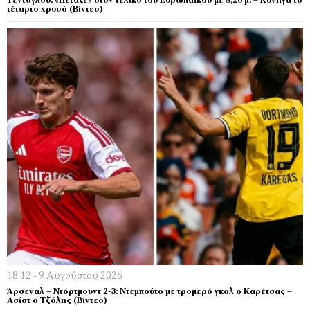
Τεντόγλου: «Πέταξε» στον τελικό του Ευρωπαϊκού με 8,26 μ. – Κυνηγά το
τέταρτο χρυσό (Βίντεο)
18:12 - 9 Αυγούστου 2026
Άρσεναλ – Ντόρτμουντ 2-3: Ντεμπούτο με τρομερό γκολ ο Καρέτσας –
Ασίστ ο Τζόλης (Βίντεο)