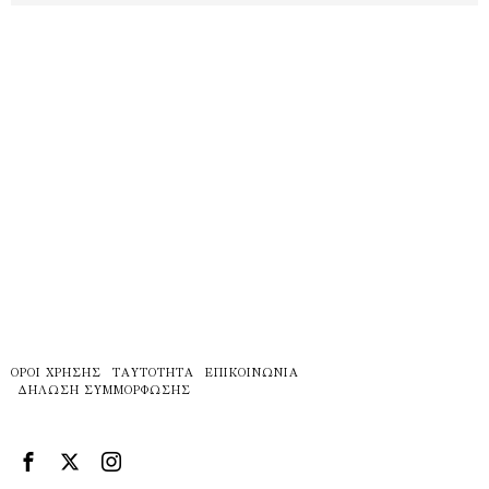
ΌΡΟΙ ΧΡΉΣΗΣ
ΤΑΥΤΌΤΗΤΑ
ΕΠΙΚΟΙΝΩΝΊΑ
ΔΉΛΩΣΗ ΣΥΜΜΌΡΦΩΣΗΣ