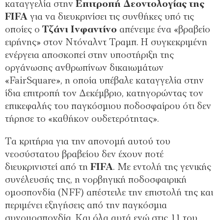
καταγγελία στην
Επιτροπή Δεοντολογίας της
FIFA
για να διευκρινίσει τις συνθήκες υπό τις
οποίες ο
Τζάνι Ινφαντίνο
απένειμε ένα «βραβείο
ειρήνης» στον Ντόναλντ Τραμπ. Η συγκεκριμένη
ενέργεια αποσκοπεί στην υποστήριξη της
οργάνωσης ανθρωπίνων δικαιωμάτων
«FairSquare», η οποία υπέβαλε καταγγελία στην
ίδια επιτροπή τον Δεκέμβριο, κατηγορώντας τον
επικεφαλής του παγκόσμιου ποδοσφαίρου ότι δεν
τήρησε το «καθήκον ουδετερότητας».
Τα κριτήρια για την απονομή αυτού του
νεοσύστατου βραβείου δεν έχουν ποτέ
διευκρινιστεί από τη
FIFA
. Με εντολή της γενικής
συνέλευσής της, η νορβηγική ποδοσφαιρική
ομοσπονδία (NFF) απέστειλε την επιστολή της και
περιμένει εξηγήσεις από την παγκόσμια
συνομοσπονδία. Και όλα αυτά ενώ στις 11 του