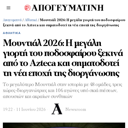
Απογευματινή
/
Αθλητικά
/
Μουντιάλ 2026: Η μεγάλη γιορτή του ποδοσφαίρου
ξεκινά από το Azteca και σηματοδοτεί τη νέα εποχή της διοργάνωσης
ΑΘΛΗΤΙΚΆ
Μουντιάλ 2026: Η μεγάλη
γιορτή του ποδοσφαίρου ξεκινά
από το Azteca και σηματοδοτεί
τη νέα εποχή της διοργάνωσης
Το μεγαλύτερο Μουντιάλ στην ιστορία με 48 ομάδες, τρεις
χώρες-διοργανώτριες και 104 αγώνες υπό σκιά πιέσεων,
απουσιών και ακραίων συνθηκών
19:22 - 11 Ιουνίου 2026
Newsroom