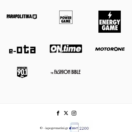
© - iapogevmatini.gr