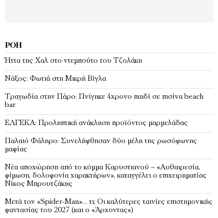
ΡΟΉ
Ήττα της Χαλ στο ντεμπούτο του Τζολάκη
Νάξος: Φωτιά στη Μικρή Βίγλα
Tραγωδία στην Πάρο: Πνίγηκε 4χρονο παιδί σε πισίνα beach
bar
ΕΛΓΕΚΑ: Προληπτική ανάκληση προϊόντος μαρμελάδας
Παλαιό Φάληρο: Συνελήφθησαν δύο μέλη της ρωσόφωνης
μαφίας
Νέα αποχώρηση από το κόμμα Καρυστιανού – «Αυθαιρεσία,
φίμωση, δολοφονία χαρακτήρων», καταγγέλει ο επιχειρηματίας
Νίκος Μπρουτζάκης
Μετά τον «Spider-Man»… τι; Oι καλύτερες ταινίες επιστημονικής
φαντασίας του 2027 (και ο «Άρχοντας»)