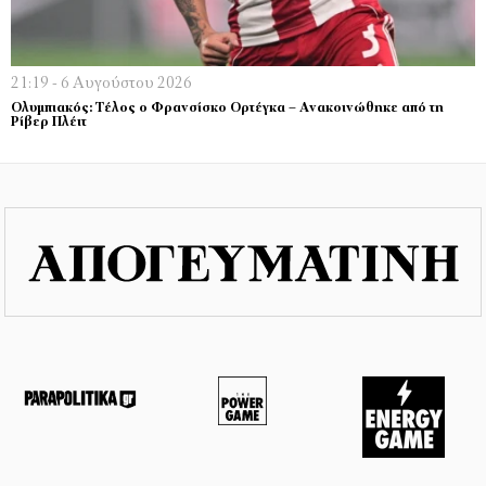
21:19 - 6 Αυγούστου 2026
Ολυμπιακός: Τέλος ο Φρανσίσκο Ορτέγκα – Ανακοινώθηκε από τη
Ρίβερ Πλέιτ