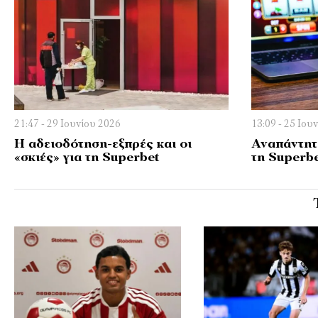
21:47 - 29 Ιουνίου 2026
13:09 - 25 Ιου
Η αδειοδότηση-εξπρές και οι
Αναπάντητ
«σκιές» για τη Superbet
τη Superb