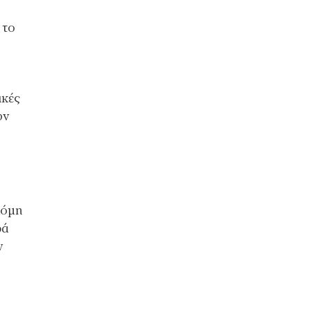
 το
ικές
υν
κόμη
ρά
ν