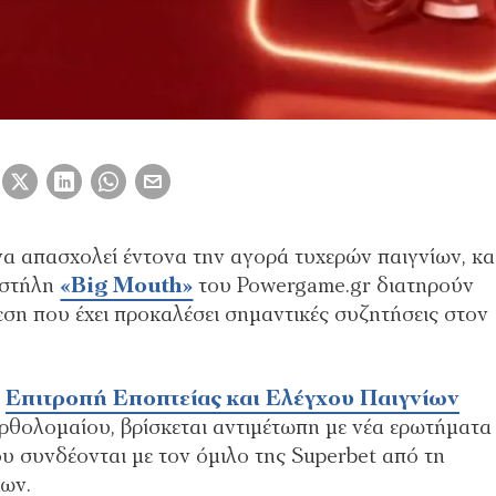
α απασχολεί έντονα την αγορά τυχερών παιγνίων, κ
 στήλη
«Big Mouth»
του Powergame.gr διατηρούν
ση που έχει προκαλέσει σημαντικές συζητήσεις στον
η
Επιτροπή Εποπτείας και Ελέγχου Παιγνίων
ρθολομαίου, βρίσκεται αντιμέτωπη με νέα ερωτήματα
υ συνδέονται με τον όμιλο της Superbet από τη
ων.