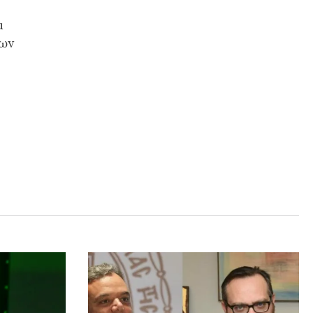
α
ίων