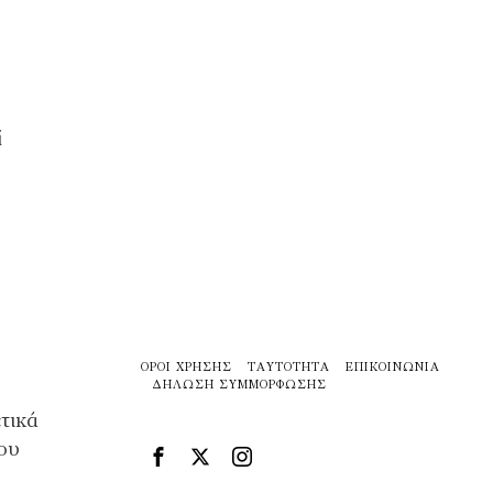
ί
ΌΡΟΙ ΧΡΉΣΗΣ
ΤΑΥΤΌΤΗΤΑ
ΕΠΙΚΟΙΝΩΝΊΑ
ΔΉΛΩΣΗ ΣΥΜΜΌΡΦΩΣΗΣ
τικά
που