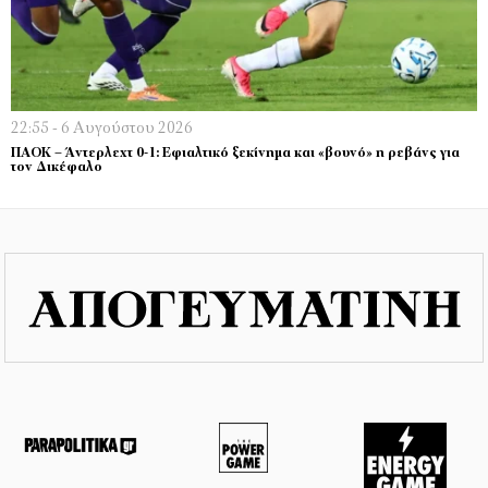
22:55 - 6 Αυγούστου 2026
ΠΑΟΚ – Άντερλεχτ 0-1: Εφιαλτικό ξεκίνημα και «βουνό» η ρεβάνς για
τον Δικέφαλο