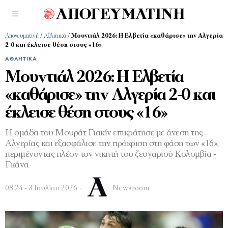
Απογευματινή
/
Αθλητικά
/
Μουντιάλ 2026: Η Ελβετία «καθάρισε» την Αλγερία
2-0 και έκλεισε θέση στους «16»
ΑΘΛΗΤΙΚΆ
Μουντιάλ 2026: Η Ελβετία
«καθάρισε» την Αλγερία 2-0 και
έκλεισε θέση στους «16»
Η ομάδα του Μουράτ Γιακίν επικράτησε με άνεση της
Αλγερίας και εξασφάλισε την πρόκριση στη φάση των «16»,
περιμένοντας πλέον τον νικητή του ζευγαριού Κολομβία -
Γκάνα
08:24 - 3 Ιουλίου 2026
Newsroom