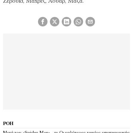
Ζερουκί, Μαχρέζ, Αουάρ, Μάζα.
ΡΟΉ