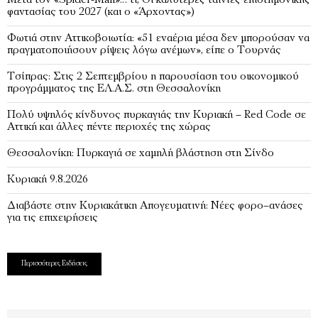
Μετά τον «Spider-Man»… τι; Oι καλύτερες ταινίες επιστημονικής
φαντασίας του 2027 (και ο «Άρχοντας»)
Φωτιά στην Αττικοβοιωτία: «51 εναέρια μέσα δεν μπορούσαν να
πραγματοποιήσουν ρίψεις λόγω ανέμων», είπε ο Τουρνάς
Τσίπρας: Στις 2 Σεπτεμβρίου η παρουσίαση του οικονομικού
προγράμματος της ΕΛ.Α.Σ. στη Θεσσαλονίκη
Πολύ υψηλός κίνδυνος πυρκαγιάς την Κυριακή – Red Code σε
Αττική και άλλες πέντε περιοχές της χώρας
Θεσσαλονίκη: Πυρκαγιά σε χαμηλή βλάστηση στη Σίνδο
Κυριακή 9.8.2026
Διαβάστε στην Κυριακάτικη Απογευματινή: Νέες φορο–ανάσες
για τις επιχειρήσεις
Περισσότερες Ειδήσεις