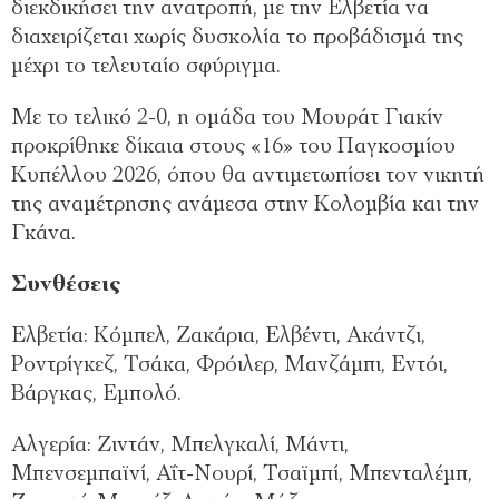
διεκδικήσει την ανατροπή, με την Ελβετία να
διαχειρίζεται χωρίς δυσκολία το προβάδισμά της
μέχρι το τελευταίο σφύριγμα.
Με το τελικό 2-0, η ομάδα του Μουράτ Γιακίν
προκρίθηκε δίκαια στους «16» του Παγκοσμίου
Κυπέλλου 2026, όπου θα αντιμετωπίσει τον νικητή
της αναμέτρησης ανάμεσα στην Κολομβία και την
Γκάνα.
Συνθέσεις
Ελβετία: Κόμπελ, Ζακάρια, Ελβέντι, Ακάντζι,
Ροντρίγκεζ, Τσάκα, Φρόιλερ, Μανζάμπι, Εντόι,
Βάργκας, Εμπολό.
Αλγερία: Ζιντάν, Μπελγκαλί, Μάντι,
Μπενσεμπαϊνί, Αΐτ-Νουρί, Τσαϊμπί, Μπενταλέμπ,